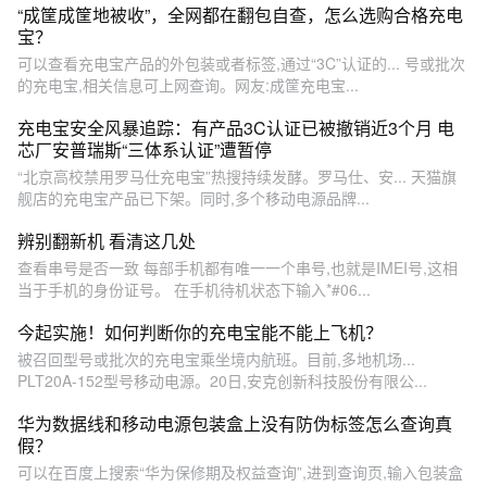
“成筐成筐地被收”，全网都在翻包自查，怎么选购合格充电
宝？
可以查看充电宝产品的外包装或者标签,通过“3C”认证的... 号或批次
的充电宝,相关信息可上网查询。网友:成筐充电宝...
充电宝安全风暴追踪：有产品3C认证已被撤销近3个月 电
芯厂安普瑞斯“三体系认证”遭暂停
“北京高校禁用罗马仕充电宝”热搜持续发酵。罗马仕、安... 天猫旗
舰店的充电宝产品已下架。同时,多个移动电源品牌...
辨别翻新机 看清这几处
查看串号是否一致 每部手机都有唯一一个串号,也就是IMEI号,这相
当于手机的身份证号。 在手机待机状态下输入*#06...
今起实施！如何判断你的充电宝能不能上飞机？
被召回型号或批次的充电宝乘坐境内航班。目前,多地机场...
PLT20A-152型号移动电源。20日,安克创新科技股份有限公...
华为数据线和移动电源包装盒上没有防伪标签怎么查询真
假？
可以在百度上搜索“华为保修期及权益查询”,进到查询页,输入包装盒