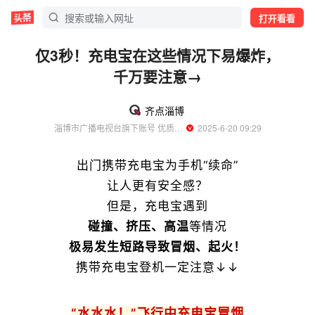
打开看看
仅3秒！充电宝在这些情况下易爆炸，
千万要注意→
齐点淄博
淄博市广播电视台旗下账号 优质传媒领域创作者
  2025-6-20 09:29
出门携带充电宝为手机“续命”
让人更有安全感？
但是，充电宝遇到
碰撞、挤压、高温
等情况
极易发生短路导致冒烟、起火！
携带充电宝登机一定注意↓↓
“水水水！”飞行中充电宝冒烟