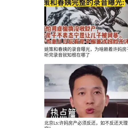
姚策和春姨的录音曝光，为啥赖着许妈房
听完录音就知根在哪了
北京Ls:许妈房产必须反还，如不反还天