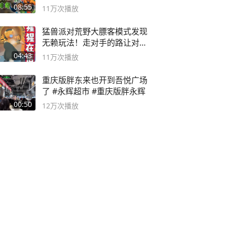
论武？
08:55
11万
次播放
猛兽派对荒野大膘客模式发现
无赖玩法！走对手的路让对手
无路可走
04:43
11万
次播放
重庆版胖东来也开到吾悦广场
了 #永辉超市 #重庆版胖永辉
00:50
12万
次播放