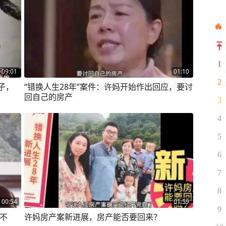
1
09:01
01:10
2
子，
“错换人生28年”案件：许妈开始作出回应，要讨
回自己的房产
3
4
5
6
7
8
00:54
01:59
9
理不
许妈房产案新进展，房产能否要回来？