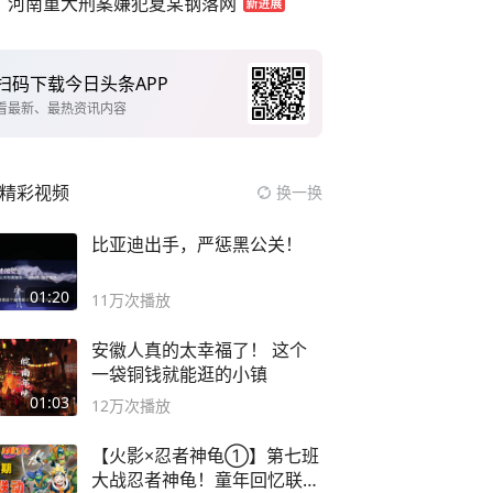
河南重大刑案嫌犯夏某钢落网
扫码下载今日头条APP
看最新、最热资讯内容
精彩视频
换一换
比亚迪出手，严惩黑公关！
01:20
11万
次播放
安徽人真的太幸福了！ 这个
一袋铜钱就能逛的小镇
01:03
12万
次播放
【火影×忍者神龟①】第七班
大战忍者神龟！童年回忆联动