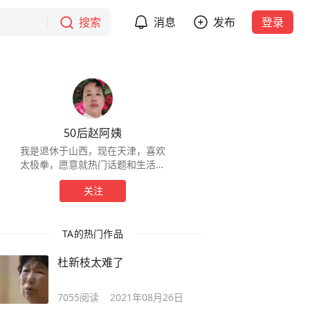
搜索
消息
发布
登录
50后赵阿姨
我是退休于山西，现在天津，喜欢
太极拳，愿意就热门话题和生活题
材的内容与网友交流，顺便也爱晒
关注
晒我的生活，
TA的热门作品
杜新枝太难了
7055
阅读
2021年08月26日