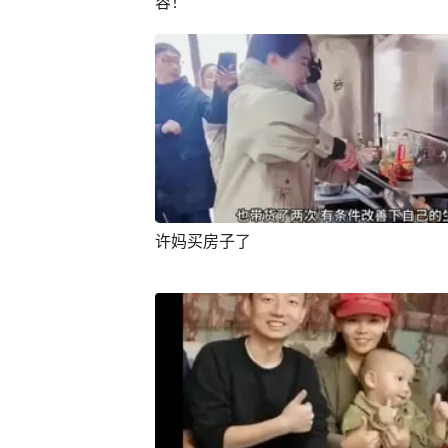
容！
许妈买房子了