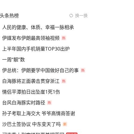
头条热榜
换一换
人民的健康、体质、幸福一脉相承
伊媒发布伊朗最高领袖视频
上半年国内手机销量TOP30出炉
一周“靓”数
伊总统：伊朗要学中国做好自己的事
白海豚将正面袭击贯穿浙江
情侣平潭拍日出坠崖1死1伤
台风白海豚实时路径
孙子考取上海交大 爷爷高情商答谢
沙巴土签协议 中东变天了吗