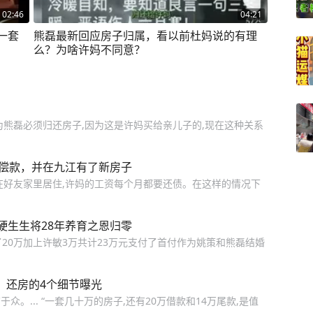
02:46
04:21
一套
熊磊最新回应房子归属，看以前杜妈说的有理
么？为啥许妈不同意？
为熊磊必须归还房子,因为这是许妈买给亲儿子的,现在这种关系
赔偿款，并在九江有了新房子
在好友家里居住,许妈的工资每个月都要还债。在这样的情况下
硬生生将28年养育之恩归零
了20万加上许敏3万共计23万元支付了首付作为姚策和熊磊结婚
，还房的4个细节曝光
众。... “一套几十万的房子,还有20万借款和14万尾款,是值