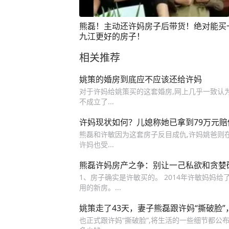
熊磊！主动还许妈房子后带货！绝对能买
九江更好的房子！
相关推荐
姚策的婚房到底应不应该还给许妈
对于许妈给姚策买的这套婚房,网上几乎一致认
不成立了...
许妈现状如何？儿媳称她已拿到79万元
熊磊和许敏因为这套房子反目成仇,许妈姚爸则
许妈也受...
熊磊许妈房产之争：别让一己私欲和贪婪
1、房子确实是许敏买的。 2014年许敏妈妈给
用的新房。...
姚策走了43天，妻子熊磊跟许妈“撕破脸”
也正式跟许妈“撕破脸”,将生活的一些细节都公布于