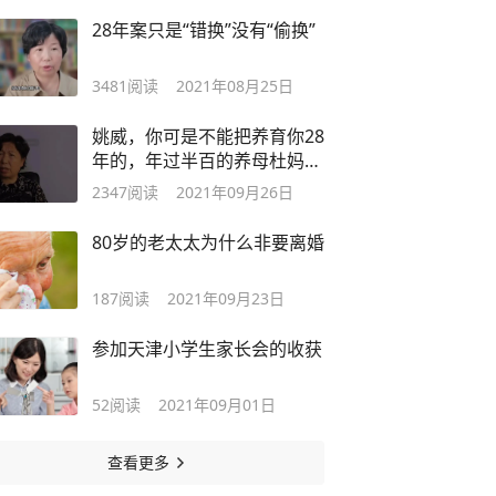
28年案只是“错换”没有“偷换”
3481
阅读
2021年08月25日
姚威，你可是不能把养育你28
年的，年过半百的养母杜妈忘
记了呀
2347
阅读
2021年09月26日
80岁的老太太为什么非要离婚
187
阅读
2021年09月23日
参加天津小学生家长会的收获
52
阅读
2021年09月01日
查看更多