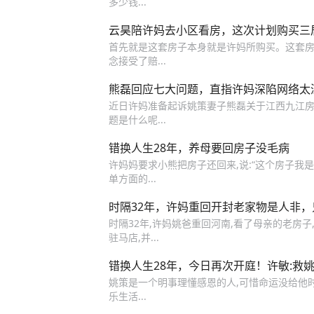
多少钱...
云昊陪许妈去小区看房，这次计划购买三
首先就是这套房子本身就是许妈所购买。这套房子
念接受了赔...
熊磊回应七大问题，直指许妈深陷网络太
近日许妈准备起诉姚策妻子熊磊关于江西九江房产
题是什么呢...
错换人生28年，养母要回房子没毛病
许妈妈要求小熊把房子还回来,说:“这个房子我是
单方面的...
时隔32年，许妈重回开封老家物是人非
时隔32年,许妈姚爸重回河南,看了母亲的老房子
驻马店,并...
错换人生28年，今日再次开庭！许敏:救
姚策是一个明事理懂感恩的人,可惜命运没给他时
乐生活...