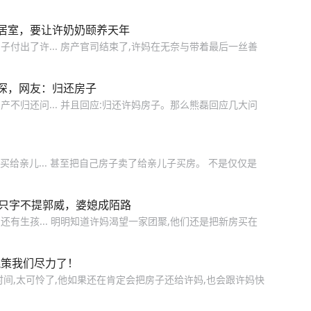
居室，要让许奶奶颐养天年
付出了许... 房产官司结束了,许妈在无奈与带着最后一丝善
深，网友：归还房子
不归还问... 并且回应:归还许妈房子。那么熊磊回应几大问
买给亲儿... 甚至把自己房子卖了给亲儿子买房。 不是仅仅是
，只字不提郭威，婆媳成陌路
,还有生孩... 明明知道许妈渴望一家团聚,他们还是把新房买在
姚策我们尽力了！
间,太可怜了,他如果还在肯定会把房子还给许妈,也会跟许妈快