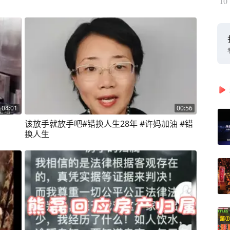
10
04:01
00:56
该放手就放手吧#错换人生28年 #许妈加油 #错
换人生