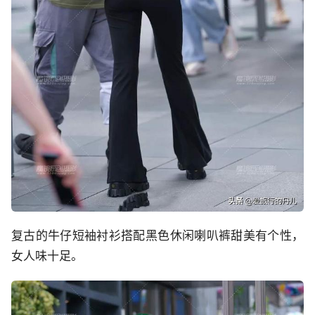
复古的牛仔短袖衬衫搭配黑色休闲喇叭裤甜美有个性，
女人味十足。