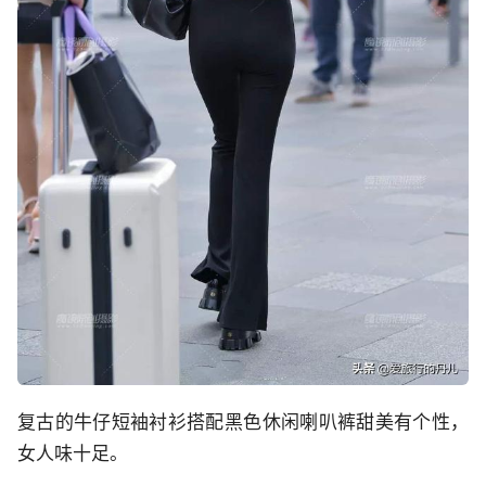
复古的牛仔短袖衬衫搭配黑色休闲喇叭裤甜美有个性，
女人味十足。