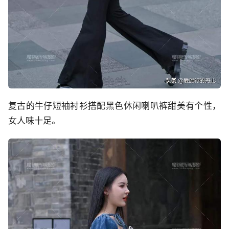
复古的牛仔短袖衬衫搭配黑色休闲喇叭裤甜美有个性，
女人味十足。