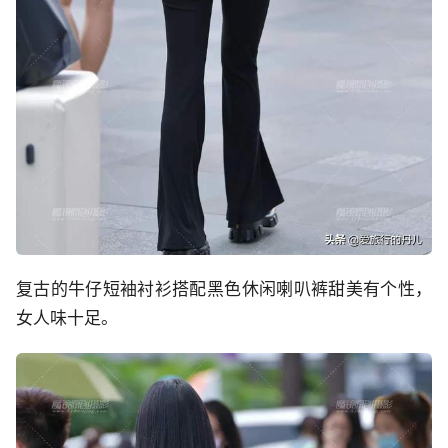
复古的牛仔短袖衬衫搭配黑色休闲喇叭裤甜美有个性，
女人味十足。