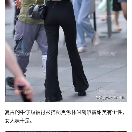
复古的牛仔短袖衬衫搭配黑色休闲喇叭裤甜美有个性，
女人味十足。