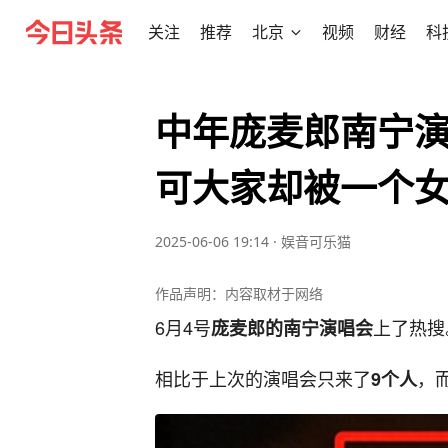
关注
推荐
北京
视频
财经
科
中年庞麦郎南宁
可大家却被一个
2025-06-06 19:14
·
娱音可乐猫
作品声明：内容取材于网络
6月4号
上了热搜
庞麦郎的南宁演唱会
相比于上次的演唱会只来了
，
9个人