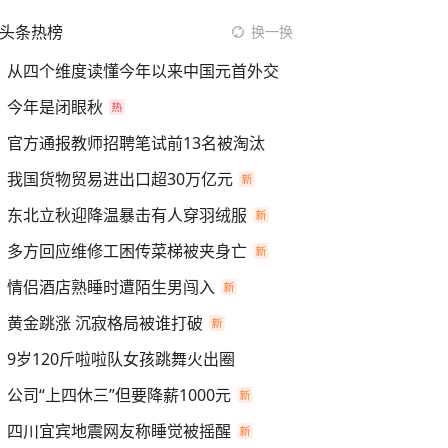
头条热榜
换一换
从四个维度读懂今年以来中国元首外交
今年是闭眼秋
官方通报教师招聘笔试前13名被淘汰
我国货物贸易进出口超30万亿元
东北立秋迎降温暴击有人穿羽绒服
多方回应维修工困传菜梯被夹身亡
情侣酒店熟睡时遭陌生男闯入
黄金跳涨 沉寂格局被谁打破
9岁120斤啦啦队女孩跳舞火出圈
公司“上四休三”但要降薪1000元
四川宜宾地震网友称睡觉被摇醒