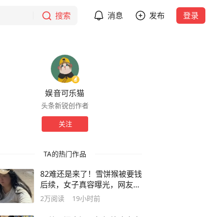
搜索
消息
发布
登录
娱音可乐猫
头条新锐创作者
关注
TA的热门作品
82难还是来了！雪饼猴被要钱
后续，女子真容曝光，网友：
一言难尽
2万
阅读
19小时前