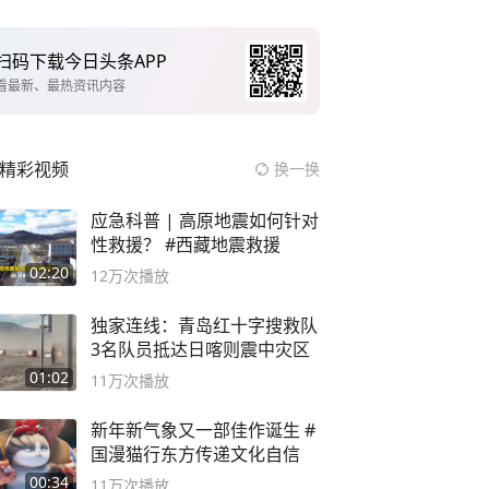
扫码下载今日头条APP
看最新、最热资讯内容
精彩视频
换一换
应急科普 | 高原地震如何针对
性救援？ #西藏地震救援
02:20
12万
次播放
独家连线：青岛红十字搜救队
3名队员抵达日喀则震中灾区
01:02
11万
次播放
新年新气象又一部佳作诞生 #
国漫猫行东方传递文化自信
00:34
11万
次播放