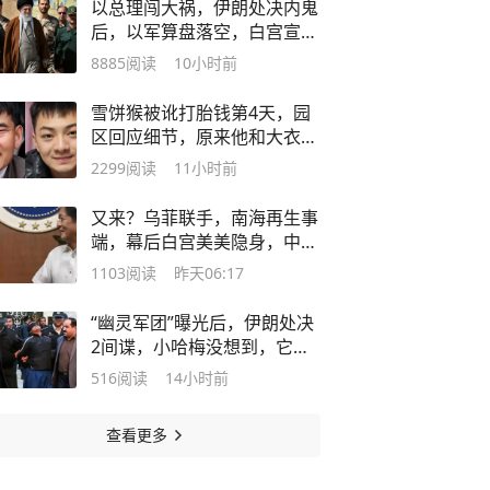
以总理闯大祸，伊朗处决内鬼
后，以军算盘落空，白宫宣布
求和条件
8885
阅读
10小时前
雪饼猴被讹打胎钱第4天，园
区回应细节，原来他和大衣哥
是一类人
2299
阅读
11小时前
又来？乌菲联手，南海再生事
端，幕后白宫美美隐身，中方
雷霆反击
1103
阅读
昨天06:17
“幽灵军团”曝光后，伊朗处决
2间谍，小哈梅没想到，它会
这么狠
516
阅读
14小时前
查看更多