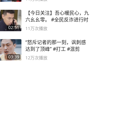
【今日关注】吾心暖民心，九
六幺幺零。 #全民反诈进行时
02:51
11万
次播放
“怒斥记者的那一刻，讽刺感
达到了顶峰” #打工 #混剪
03:39
12万
次播放