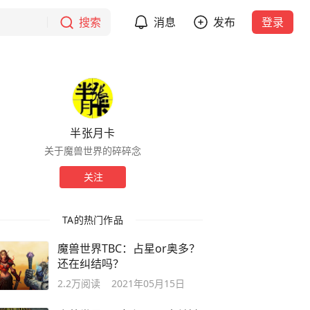
搜索
消息
发布
登录
半张月卡
关于魔兽世界的碎碎念
关注
TA的热门作品
魔兽世界TBC：占星or奥多？
还在纠结吗？
2.2万
阅读
2021年05月15日