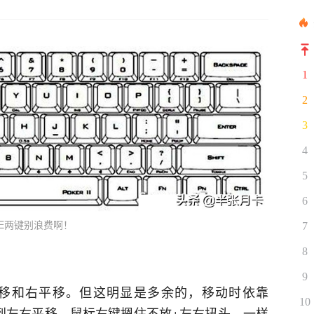
1
2
3
4
5
6
E两键别浪费啊！
7
8
9
移和右平移。但这明显是多余的，移动时依靠
10
达到左右平移，鼠标右键摁住不放+左右扭头，一样