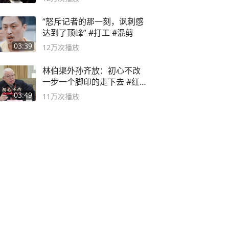
“怒斥记者的那一刻，讽刺感
达到了顶峰” #打工 #混剪
03:39
12万
次播放
林伯渠外孙齐放：初心不改
一步一个脚印的走下去 #红船
论坛
03:49
11万
次播放