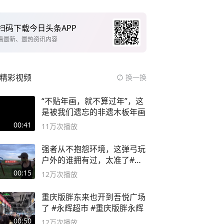
扫码下载今日头条APP
看最新、最热资讯内容
精彩视频
换一换
“不贴年画，就不算过年”，这
是被我们遗忘的非遗木板年画
00:41
11万
次播放
强者从不抱怨环境，这弹弓玩
户外的谁拥有过，太准了#弹
弓#户外
00:15
12万
次播放
重庆版胖东来也开到吾悦广场
了 #永辉超市 #重庆版胖永辉
00:50
12万
次播放