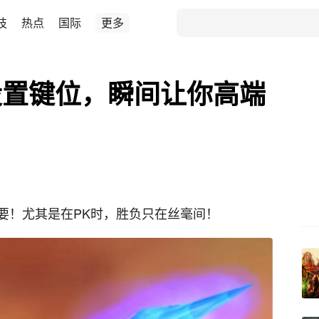
技
热点
国际
更多
设置键位，瞬间让你高端
要！尤其是在PK时，胜负只在丝毫间！