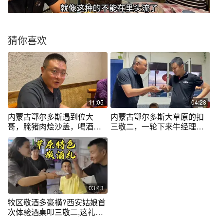
猜你喜欢
11:05
04:28
内蒙古鄂尔多斯遇到位大
内蒙古鄂尔多斯大草原的扣
哥，腌猪肉烩沙盖，喝酒是
三敬二，一轮下来牛经理呛
扣三敬二总分总
不住了
03:43
牧区敬酒多豪横?西安姑娘首
次体验酒桌叩三敬二,这礼仪