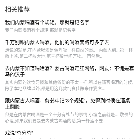
学会了吗？
相关推荐
我们内蒙喝酒有个规矩，那就是记名字
我们内蒙喝酒有个规矩,那就是记名字
千万别跟内蒙人喝酒，他们的喝酒套路可多了去
想说的就是,在内蒙喝酒是像呼吸一样自然的事。 内蒙人到...第一杯
敬上苍,第二杯敬大地,第三杯敬世间万物。 再然后...
去内蒙不知道喝啥酒？蒙古喝酒走红网络，网友：不愧是套
马的汉子
其实内蒙的饮食习惯和其他省份的不太一样,所以在请客喝酒的时候,
除了本地品牌以外,都是用这几款纯良佳酿来作宴席...
跟内蒙古人喝酒，务必牢记“3个规矩”，免得到时候在酒桌
上翻脸
但是在内蒙古喝酒是一个十分有礼节的事情,小编之前就是... 敬畏的
心理,如果我们要是去内蒙古喝酒的话,第一杯酒不要...
戏说“总分总”