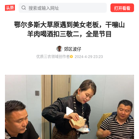
打开看看
鄂尔多斯大草原遇到美女老板，干嘣山
羊肉喝酒扣三敬二，全是节目
郊区波仔
优质三农领域创作者
  2024-4-29 23:23