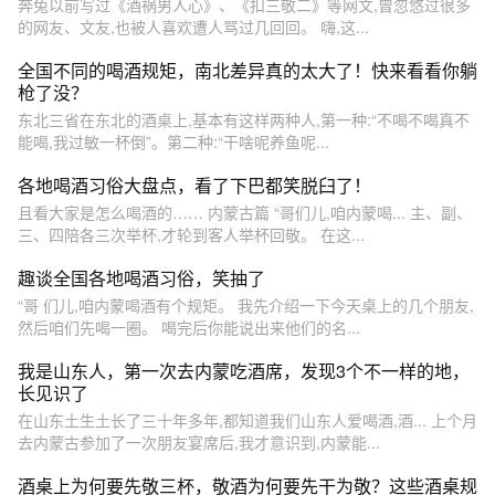
奔兔以前写过《酒祸男人心》、《扣三敬二》等网文,曾忽悠过很多
的网友、文友,也被人喜欢遭人骂过几回回。 嗨,这...
全国不同的喝酒规矩，南北差异真的太大了！快来看看你躺
枪了没？
东北三省在东北的酒桌上,基本有这样两种人,第一种:“不喝不喝真不
能喝,我过敏一杯倒”。第二种:“干啥呢养鱼呢...
各地喝酒习俗大盘点，看了下巴都笑脱臼了！
且看大家是怎么喝酒的…… 内蒙古篇 “哥们儿,咱内蒙喝... 主、副、
三、四陪各三次举杯,才轮到客人举杯回敬。 在这...
趣谈全国各地喝酒习俗，笑抽了
“哥 们儿,咱内蒙喝酒有个规矩。 我先介绍一下今天桌上的几个朋友,
然后咱们先喝一圈。 喝完后你能说出来他们的名...
我是山东人，第一次去内蒙吃酒席，发现3个不一样的地，
长见识了
在山东土生土长了三十年多年,都知道我们山东人爱喝酒,酒... 上个月
去内蒙古参加了一次朋友宴席后,我才意识到,内蒙能...
酒桌上为何要先敬三杯，敬酒为何要先干为敬？这些酒桌规