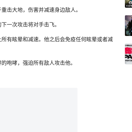
子重击大地，伤害并减速身边敌人。
的下一次攻击将对手击飞。
上所有眩晕和减速。他之后会免疫任何眩晕或者减
衅的咆哮，强迫所有敌人攻击他。