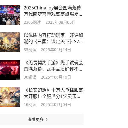
2025China Joy展会圆满落幕
万代南梦宫游戏盛宴点燃夏日
激情
2305
阅读
2025年08月05日
以优质内容打动玩家！好评如
潮的《三国：谋定天下》S7赛
季已上线
35
阅读
2025年04月14日
《无畏契约手游》先手试玩会
圆满落幕，瓦手品质好评不
断！
30
阅读
2025年06月10日
《长安幻想》十万人争锋服盛
大开服！全服瓜分1亿灵玉，
热血开战
16
阅读
2025年07月04日
查看更多