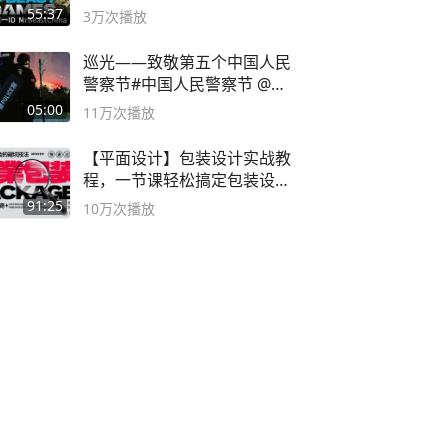
#MrBeastChina
55:37
3万
次播放
巡光——致敬第五个中国人民
警察节#中国人民警察节 @抖
音小助手
05:00
11万
次播放
【平面设计】包装设计实战教
程，一节课轻松搞定包装设计
流程！
91:25
10万
次播放