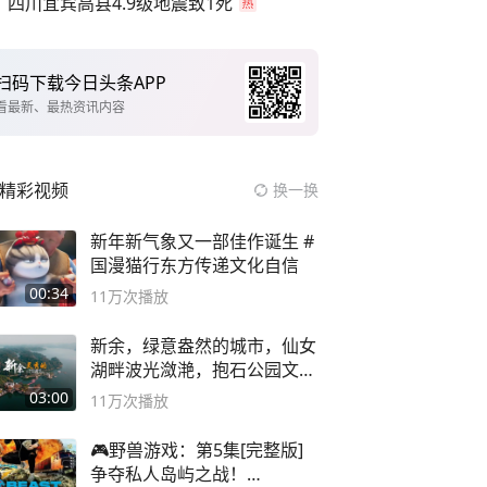
四川宜宾高县4.9级地震致1死
扫码下载今日头条APP
看最新、最热资讯内容
精彩视频
换一换
新年新气象又一部佳作诞生 #
国漫猫行东方传递文化自信
00:34
11万
次播放
新余，绿意盎然的城市，仙女
湖畔波光潋滟，抱石公园文化
深邃……
03:00
11万
次播放
🎮野兽游戏：第5集[完整版]
争夺私人岛屿之战！