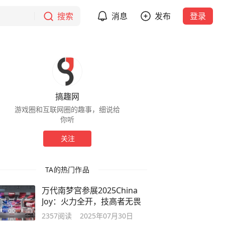
搜索
消息
发布
登录
搞趣网
游戏圈和互联网圈的趣事，细说给
你听
关注
TA的热门作品
万代南梦宫参展2025China
Joy：火力全开，技高者无畏
2357
阅读
2025年07月30日