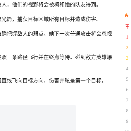
敌人，他们的视野将会被梅和她的队友得到。
只光箭，捕获目标区域所有目标并造成伤害。
准确把握敌人的弱点。她下一次普通攻击将会忽视
1
2
按照一条路径飞行并在终点等待。碰到敌方英雄爆
3
4
箭直线飞向目标方向，伤害并眩晕第一个目标。
5
6
7
8
9