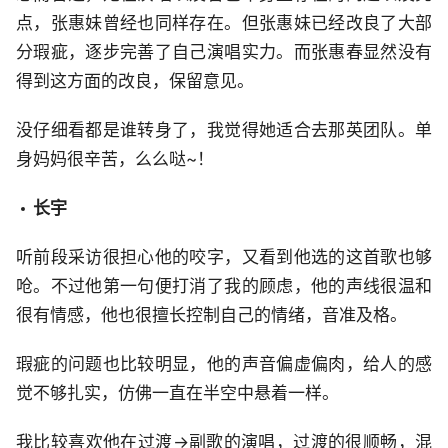
点，张惠妹曾经也同样存在。但张惠妹已经改良了大部
分瑕疵，逐步完善了自己演唱实力。而张惠春显然没有
得到这方面的改良，保留意见。
没仔细看都是谁转身了，我觉得她适合去那英团队。单
身妈妈很辛苦，么么哒~！
长宇
听前段采访很担心他的咬字，又看到他选的这首歌也够
呛。不过他第一句便打消了我的顾虑，他的声线很温和
很有情感，他也很擅长控制自己的情绪，音准及格。
瑕疵的问题也比较明显，他的声音偏虚偏肉，给人的感
觉不够扎实，仿佛一直在半空中悬着一样。
我比较喜欢他在过渡→副歌的演唱，过渡的很顺畅，混