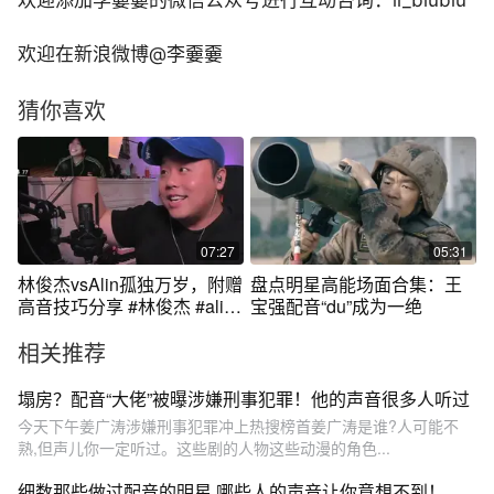
欢迎添加李嫑嫑的微信公众号进行互动咨询：li_biubiu
欢迎在新浪微博@李嫑嫑
猜你喜欢
07:27
05:31
林俊杰vsAlin孤独万岁，附赠
盘点明星高能场面合集：王
高音技巧分享 #林俊杰 #alin
宝强配音“du”成为一绝
黄丽玲 #林俊杰alin #林俊杰
相关推荐
演唱会嘉宾Alin #唱高音技巧
塌房？配音“大佬”被曝涉嫌刑事犯罪！他的声音很多人听过
今天下午姜广涛涉嫌刑事犯罪冲上热搜榜首姜广涛是谁?人可能不
熟,但声儿你一定听过。这些剧的人物这些动漫的角色...
细数那些做过配音的明星 哪些人的声音让你意想不到！