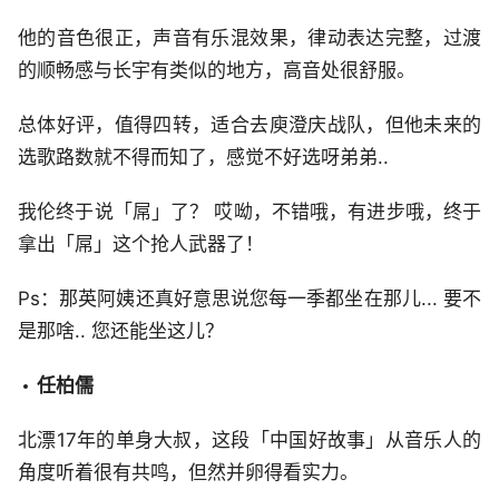
他的音色很正，声音有乐混效果，律动表达完整，过渡
的顺畅感与长宇有类似的地方，高音处很舒服。
总体好评，值得四转，适合去庾澄庆战队，但他未来的
选歌路数就不得而知了，感觉不好选呀弟弟..
我伦终于说「屌」了？ 哎呦，不错哦，有进步哦，终于
拿出「屌」这个抢人武器了！
Ps：那英阿姨还真好意思说您每一季都坐在那儿... 要不
是那啥.. 您还能坐这儿？
任柏儒
北漂17年的单身大叔，这段「中国好故事」从音乐人的
角度听着很有共鸣，但然并卵得看实力。