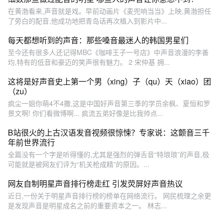
在黄渤看来,声音就是戏。早前动画片《麦兜响当当》上映,黄渤担任
了旁白的配音,他成功地把青岛话再次植入到影片中...
每天都想听到的声音：那些嗓音最迷人的韩国男星们
至今还有很多人还记得MBC《咖啡王子一号店》中声音浪漫的李善
均,特有的低音和豪迈的笑声很有魅力。 2 宋仲基 拥...
这将是好声音史上第一个男（xing）子（qu）天（xiao）团
（zu）
疯尘一姐你萌4不4撒,这是中国好声音第三季的学员余枫、夏恒和罗
景文啊! 你们看微博啊... 疯流五弟好像是比我帅点...
B站很火的上古汉语发音视频很惊悚？专家说：这颤音三千
年前世界流行
全篇没有一个字是听得懂的,尤其是强烈的弹舌音“特琅琅”的声音,极
可能就是被网友们评为“机关枪成精”的原因。...
网友自制明星声音排行榜走红 引发荧屏好声音热议
近日,一份关于明星声音排行榜的榜单在网络流行。 网民梳理之余更
是发现声音是明星成名之前的重要资本之一。 林志...