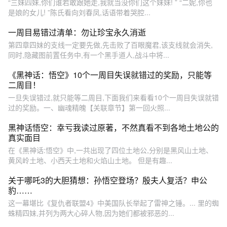
“三妹四妹,你们谁若敢跟她走,我就当没你们这个妹妹! ” “二妮,你也
是娘的女儿! ”陈氏看向刘春凤,话语带着哭腔...
一周目易错过清单：勿让珍宝永久消逝
第四章四妹的支线一定要先做,先击败了百眼魔君,该支线就会消失,
同时,隐藏图前置任务中,有一个黑手道人,战斗中将...
《黑神话：悟空》10个一周目失误就错过的奖励，只能等
二周目！
一旦失误错过,就只能等二周目,下面我们来看看10个一周目失误就错
过的奖励。一、幽魂精魄【关联章节】第一回火照...
黑神话悟空：幸亏我读过原著，不然真看不到各地土地公的
真实面目
在《黑神话:悟空》中,一共出现了四位土地公,分别是黑风山土地、
黄风岭土地、小西天土地和火焰山土地。 但是有趣...
关于哪吒3的大胆猜想：孙悟空登场？殷夫人复活？申公
豹……
这一幕堪比《复仇者联盟4》中美国队长举起了雷神之锤。... 里的蜘
蛛精四妹,并列为两大心碎人物,因为她们都被邪恶的...