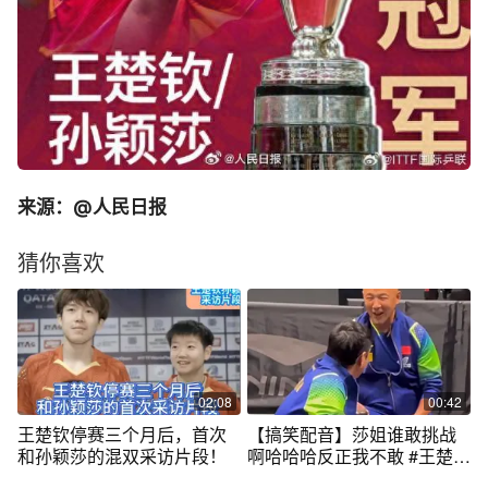
来源：@人民日报
猜你喜欢
02:08
00:42
王楚钦停赛三个月后，首次
【搞笑配音】莎姐谁敢挑战
和孙颖莎的混双采访片段！
啊哈哈哈反正我不敢 #王楚钦
#孙颖莎#莎头#也太可爱了吧