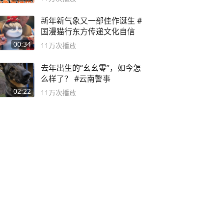
新年新气象又一部佳作诞生 #
国漫猫行东方传递文化自信
00:34
11万
次播放
去年出生的“幺幺零”，如今怎
么样了？ #云南警事
02:22
11万
次播放