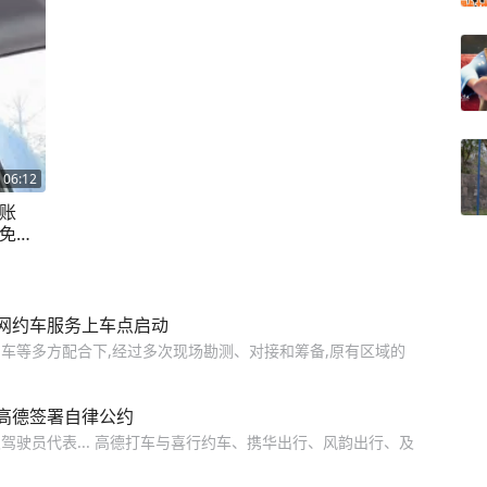
06:12
账
车免佣
网约车服务上车点启动
车等多方配合下,经过多次现场勘测、对接和筹备,原有区域的
高德签署自律公约
驶员代表... 高德打车与喜行约车、携华出行、风韵出行、及