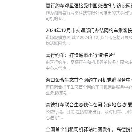
喜行约车邓星强接受中国交通报专访谈网
作为湖南喜行网络科技有限公司推出的共享出行
司机的专...
2024年12月市交通部门办结网约车乘客投
市场规模方面,截至2024年12月31日,在穗开展
均活跃网约...
喜行约车：打造城市出行“新名片”
由喜行约车、高德打车和机场等单位多方配合,共
中心人气也...
海口聚合生态首个网约车司机党群服务中
海口聚合打车生态首个网约车司机党群服务中心—
业务,除定期...
高德打车联合生态伙伴在河南多地启动“爱
公益行动。目前,包括有象出行、及时用车、风
心送考”...
全国首个出租司机驿站地图发布，高德携