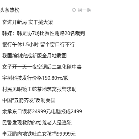
头条热榜
换一换
奋进开新局 实干挑大梁
韩媒：韩足协7场比赛性贿赂20名裁判
银行午休1.5小时 留个窗口行不行
我国编制完成新版全月地质图
女子开一天一夜空调后二氧化碳中毒
宇树科技发行价格150.80元/股
村民见眼镜王蛇茶地筑窝报警求助
中国“五箭齐发”反制美国
余承东口误将24999元电脑报成2499
民警发现救助的拾荒老人是逃犯
李亚鹏向地铁吐血女孩捐99999元