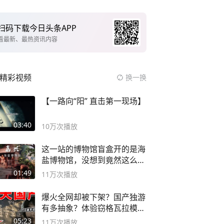
扫码下载今日头条APP
看最新、最热资讯内容
精彩视频
换一换
【一路向“阳” 直击第一现场】
03:40
10万
次播放
这一站的博物馆盲盒开的是海
盐博物馆，没想到竟然这么好
逛！
01:49
11万
次播放
爆火全网却被下架？国产独游
有多抽象？体验窃格瓦拉模拟
器！
05:23
11万
次播放