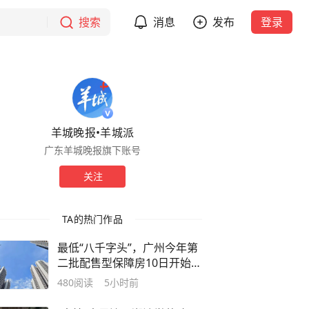
搜索
消息
发布
登录
羊城晚报•羊城派
广东羊城晚报旗下账号
关注
TA的热门作品
最低“八千字头”，广州今年第
二批配售型保障房10日开始申
请
480
阅读
5小时前