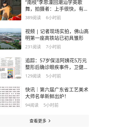
“南枝”李思潼回潮汕学英歌
舞，拍摄者：上手很快，有潮
汕人的英歌天赋
389
阅读
6小时前
视频 | 记者现场实拍，佛山高
明第一座高铁站已初具雏形
231
阅读
7小时前
追踪：57岁保洁阿姨花5万元
整形后确诊眼疾事件，卫健部
门已介入调查｜记者帮
129
阅读
5小时前
快讯｜第六届广东省工艺美术
大师名单新鲜出炉！
94
阅读
5小时前
查看更多