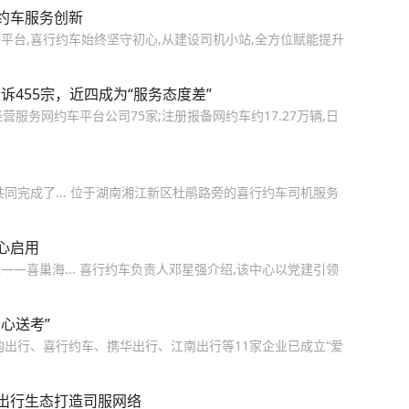
约车服务创新
平台,喜行约车始终坚守初心,从建设司机小站,全方位赋能提升
诉455宗，近四成为“服务态度差”
经营服务网约车平台公司75家;注册报备网约车约17.27万辆,日
同完成了... 位于湖南湘江新区杜鹃路旁的喜行约车司机服务
心启用
—喜巢海... 喜行约车负责人邓星强介绍,该中心以党建引领
心送考”
韵出行、喜行约车、携华出行、江南出行等11家企业已成立“爱
出行生态打造司服网络