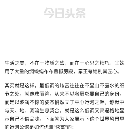
生活之美，不在于物质之盛，而在于心思之精巧。芈姝
用了大量的绸缎绢布布置椒房殿，秦王夸她别具匠心。
其实就是这样，最低调的炫富往往在不显山不露水的细
节之处，就像璞丽湾，从来不以奢豪彰显自己的身份，
而是以波澜不惊的姿态悄然立于中心运河之畔，静默中
与天、地、河流生息契合，就是这么低调又高逼格地显
示自己不俗品味，下面就为大家展示下这个世界风景里
的运河公馆是如何优雅“炫富”的：