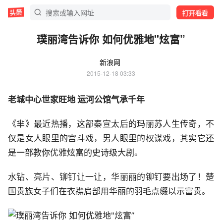
打开看看
璞丽湾告诉你 如何优雅地"炫富”
新浪网
2015-12-18 03:33
老城中心世家旺地 运河公馆气承千年
《芈》最近热播，这部秦宣太后的玛丽苏人生传奇，不
仅是女人眼里的宫斗戏，男人眼里的权谋戏，其实它还
是一部教你优雅炫富的史诗级大剧。
水钻、亮片、铆钉让一让，华丽丽的铆钉要出场了！楚
国贵族女子们在衣襟肩部用华丽的羽毛点缀以示富贵。