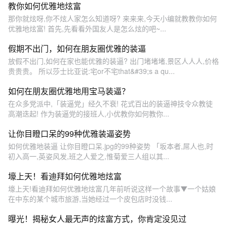
教你如何优雅地炫富
那你就炫呀,你不炫人家怎么知道呀? 来来来,今天小编就教教你如何
优雅地炫富! 首先,先看看外国友人是怎么炫的吧~...
假期不出门，如何在朋友圈优雅的装逼
放假不出门,如何在家也能优雅的装逼? 出门堵堵堵,景区人人人,价格
贵贵贵。 所以莎士比亚说:宅or不宅that&#39;s a qu...
如何在朋友圈优雅地用宝马装逼？
在众多党派中,「装逼党」经久不衰! 花式百出的装逼神技令众教徒
高潮迭起! 作为装逼党的接班人,小优教你如何教你...
让你目瞪口呆的99种优雅装逼姿势
如何优雅地装逼 让你目瞪口呆.jpg的99种姿势 「坂本者,屌人也,时
初入高一,英姿风发,班之人爱之,惟菊爱三人组以其...
壕上天！看迪拜如何优雅地炫富
壕上天!看迪拜如何优雅地炫富几年前听说这样一个故事▼一个姑娘
在中东的某个城市旅游,当她经过一个皮包店时没钱...
曝光！揭秘女人最无声的炫富方式，你肯定没见过