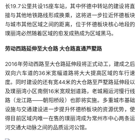
长19.7公里共设15座车站，其中怀德中转站的建设将直
接与其他地铁路线形成换乘，这将进一步拉近怀德板块
与城市其他区域之间的距离，位于怀德板块核心地段的
璞丽湾必然随着区域的愈发成熟成为区域黑马。
劳动西路延伸至大仓路 大仓路直通芦墅路
2016年劳动西路至大仓路延伸段将正式动工，建成之后
双向六车道的36米宽幅道路将大大提高区域的车行速
度。同时建设的还有宽44米的大仓路至芦墅路延伸段以
及璞丽湾小区南侧16米宽规划道路，老城厢运河慢行线
路（龙江路——朝阳桥段）也即将实施。多重城市基础
设施与交通建设进一步提升怀德桥板块的资源优势，使
得目前区域内唯一在售的璞丽湾成为常州市中心两条运
河交通大动脉之间的品质运河公馆。