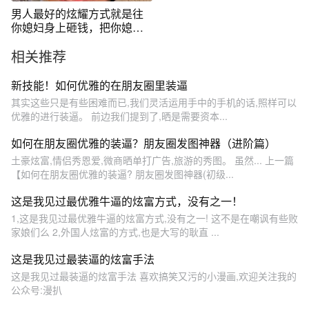
男人最好的炫耀方式就是往
你媳妇身上砸钱，把你媳妇
打扮漂亮的，装X效果直接爆
相关推荐
表#内容过于真实 #大实话 #
情感共鸣 #实在人说实在话 #
幽默段子
新技能！如何优雅的在朋友圈里装逼
其实这些只是有些困难而已,我们灵活运用手中的手机的话,照样可以
优雅的进行装逼。 前边我们提到了,晒是需要资本...
如何在朋友圈优雅的装逼？朋友圈发图神器（进阶篇）
土豪炫富,情侣秀恩爱,微商晒单打广告,旅游的秀图。 虽然... 上一篇
【如何在朋友圈优雅的装逼? 朋友圈发图神器(初级...
这是我见过最优雅牛逼的炫富方式，没有之一！
1,这是我见过最优雅牛逼的炫富方式,没有之一! 这不是在嘲讽有些败
家娘们么 2,外国人炫富的方式,也是大写的耿直 ...
这是我见过最装逼的炫富手法
这是我见过最装逼的炫富手法 喜欢搞笑又污的小漫画,欢迎关注我的
公众号:漫扒