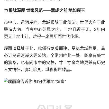
?
?根脉深厚 世家风范——器成之前 地如璞玉
市中心，运河岸畔，龙城根脉于此积淀，世代大户于此
殿造大宅。当今中心范属之内，土地几近于无，3年内
更无土地出让，难得一席居所而世代传承。
璞丽湾择址于此，毗邻石龙嘴而建，呈览龙城胜景，量
心订制运河岸大匠公馆，全常州唯此一处。既享有盛世
的繁华，也有闹市中的安静，寸土寸金之地更兼有历史
人文情怀，弥足珍贵，堪称稀世臻品。