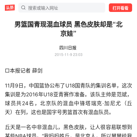
打开看看
男篮国青现混血球员 黑色皮肤却是“北
京娃”
四川日报
2015-11-9 23:03
□本报记者 薛剑
11月9日，中国篮协公布了U18国青队的集训名单，这次
集训是为2016年U18亚青赛作准备。该队主帅是范斌，
球员共24名，北京队的混血中锋塔瑞克·加尼尤（丘
天）在列，这也是国字号男篮首次有混血队员。
丘天是一名中非混血儿，黑色皮肤，让人很容易联想到
某些NBA球员。“我妈妈姓丘，是北京人，所以舅舅给我