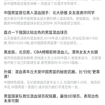
前中国男篮还是亚洲第一,但是这个位置并非牢固不...
中国男篮首位黑人混血国手：北大骄傲 女友是高中同学
成为首位代表中国男篮出战大赛的黑人混血球员。祝铭震出... 祝铭
震高中时期加盟篮球名校北京四中,并开始接受正规的...
盘点一下我国比较出色的男篮混血球员
丘天是最先活跃的混血球员,2016年进入国青队,并出征亚洲U18比
赛,场均10分6.9板,是中国国青男篮第一位混血球员。...
黑皮肤，北京腔，CBA榜眼拒称混血儿，漂亮女友大长腿
虽然祝铭震皮肤黝黑,但他是土生土长的中国人,爸爸来自乌... 在那里
他开始了自己的篮球生涯,曾凭借场均18.3分9.5篮板...
外媒：混血青年丘天是中国男篮的秘密武器，比“归化”更靠
谱！
中国特色篮球。无论是球迷还是专业人士,在国内都十分抗... 球员的
冲击,中国男篮一意孤行,或许因为我们手里还有一张...
男篮国家队首位混血球员祝铭震，最佳3D球员，表现出色
未来可期