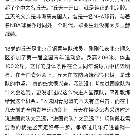
起了个中文名丘天。”丘天一开口，就是纯正的北京腔。
丘天的父亲是非洲裔美国人，曾是一名NBA球员，与著
名NBA球星乔丹同处一个时代，职业生涯没有太多显赫
战绩。
18岁的丘天是北京首钢青年队球员，刚刚代表北京顺义
区参加了第一届全国青年运动会。身高2.06米、体重
100公斤，这样的身体条件在全国同年龄球员中优势明
显，在全国青运会上，丘天在攻防两端都很积极，是球
队的中坚。“真的感觉很兴奋，我还没有考虑过国家队为
什么会选我，更没想过能这么快进入国家队，感谢教练
给我这个机会。”入选国青男篮的丘天有些兴奋。而在十
几天前的全国青年运动会上，丘天在接受记者采访时还
说进国家队太遥远，“进国家队？太遥远了！现阶段我需
要做的就是坚实走好每一步，争取过几年打进首钢一