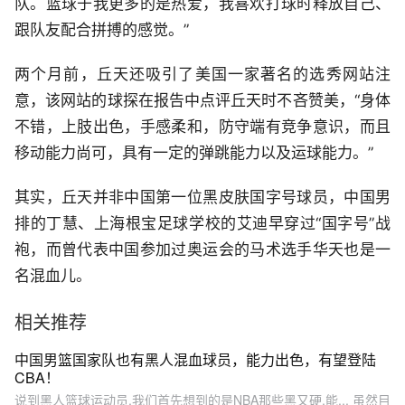
队。篮球于我更多的是热爱，我喜欢打球时释放自己、
跟队友配合拼搏的感觉。”
两个月前，丘天还吸引了美国一家著名的选秀网站注
意，该网站的球探在报告中点评丘天时不吝赞美，“身体
不错，上肢出色，手感柔和，防守端有竞争意识，而且
移动能力尚可，具有一定的弹跳能力以及运球能力。”
其实，丘天并非中国第一位黑皮肤国字号球员，中国男
排的丁慧、上海根宝足球学校的艾迪早穿过“国字号”战
袍，而曾代表中国参加过奥运会的马术选手华天也是一
名混血儿。
相关推荐
中国男篮国家队也有黑人混血球员，能力出色，有望登陆
CBA！
说到黑人篮球运动员,我们首先想到的是NBA那些黑又硬,能... 虽然目