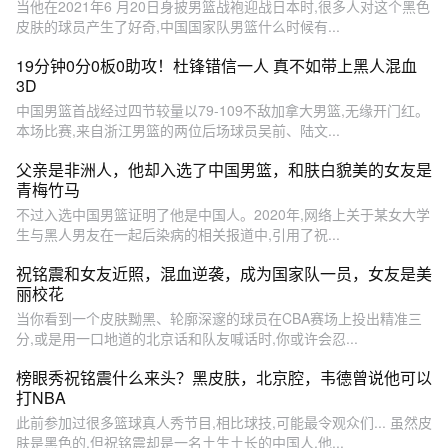
当他在2021年6 月20日身披男篮战袍迎战日本时,很多人对这个黑色
皮肤的球员产生了好奇,中国国家队男篮什么时候有...
19分钟0分0板0助攻！杜锋错信一人 真不如带上黑人混血
3D
中国男篮首战经过四节较量以79-109不敌加拿大男篮,无缘开门红。
本场比赛,来自浙江男篮的两位后场球员吴前、陆文...
父亲是非洲人，他却入选了中国男篮，和肤白貌美的女友是
青梅竹马
不过入选中国男篮证明了他是中国人。2020年,网络上关于某女大学
生与黑人男友在一起后染病的相关报道中,引用了祝...
祝铭震和女友近照，混血逆袭，成为国家队一员，女友是美
丽校花
当你看到一个皮肤黝黑、轮廓深邃的球员在CBA赛场上投出精准三
分,或是用一口地道的北京话和队友喊话时,你或许会忍...
榜眼秀祝铭震什么来头？黑皮肤，北京腔，韦德曾说他可以
打NBA
此前参加过很多篮球真人秀节目,相比球技,可能最令观众们... 虽然皮
肤是黑色的,但祝铭震却是一名土生土长的中国人,他...