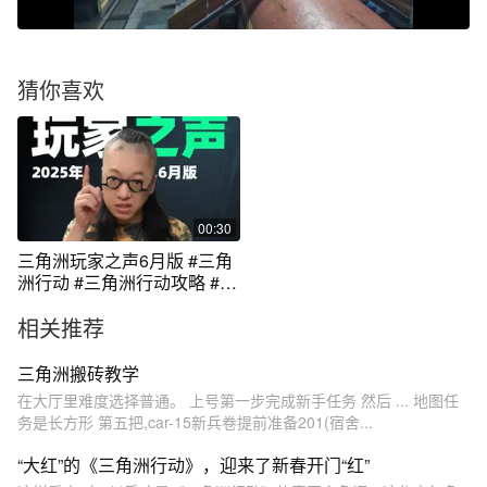
猜你喜欢
00:30
三角洲玩家之声6月版 #三角
洲行动 #三角洲行动攻略 #三
角洲行动欢乐剧场#游戏吐槽
相关推荐
#游戏杂谈
三角洲搬砖教学
在大厅里难度选择普通。 上号第一步完成新手任务 然后 ... 地图任
务是长方形 第五把,car-15新兵卷提前准备201(宿舍...
“大红”的《三角洲行动》，迎来了新春开门“红”