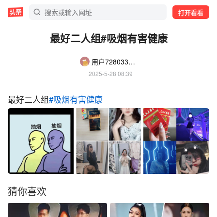
打开看看
最好二人组#吸烟有害健康
用户7280332094620
2025-5-28 08:39
最好二人组
#吸烟有害健康
猜你喜欢