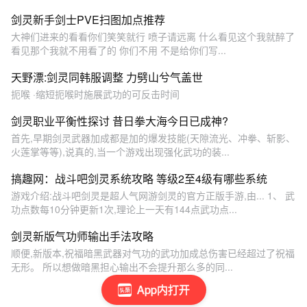
剑灵新手剑士PVE扫图加点推荐
大神们进来的看看你们笑笑就行 喷子请远离 什么看见这个我就醉了
看见那个我就不用看了的 你们不用 不是给你们写...
天野漂:剑灵同韩服调整 力劈山兮气盖世
扼喉 ·缩短扼喉时施展武功的可反击时间
剑灵职业平衡性探讨 昔日拳大海今日已成神?
首先,早期剑灵武器加成都是加的爆发技能(天隙流光、冲拳、斩影、
火莲掌等等),说真的,当一个游戏出现强化武功的装...
搞趣网：战斗吧剑灵系统攻略 等级2至4级有哪些系统
游戏介绍:战斗吧剑灵是超人气网游剑灵的官方正版手游,由... 1、 武
功点数每10分钟更新1次,理论上一天有144点武功点...
剑灵新版气功师输出手法攻略
顺便,新版本,祝福暗黑武器对气功的武功加成总伤害已经超过了祝福
无形。 所以想做暗黑担心输出不会提升那么多的同...
App内打开