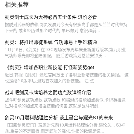
相关推荐
剑灵剑士成长为大神必备五个条件 进阶必看
摆脱对武器的依赖,剑灵发展到今天有很多高手都是从兰兰时代坚持
下来的,或者经历过那个时代的,早已做到,意识超前...
剑灵：将推出师徒系统 气功师易上手难精通
11月15日,《剑灵》在TGC现场发布周年庆全新游戏版本,第九职业
气功师曝光即将登陆国服。 随后游戏策划总监安钟沃...
《剑灵》增加各职业新技能 打怪新姿势get
近日,韩服《剑灵》通过官网放出了各职业新增技能的相关情报。 这
也是继2.0版本后,游戏首次加入的新技能。 注:点...
战斗吧剑灵卡牌培养之武功点数详细介绍
战斗吧剑灵武功点数 武功点数 和端游的技能加点类似,卡牌英雄通
过对技能的加点来增强技能的伤害,这就是战斗吧剑...
剑灵10月爆料贴理性分析 谈土豪金与耀光S1的未来
【国服剑灵资讯】玩家对先前10月爆料贴理性分析,谈论关... S3神
兵,重要的不是面板,而是武功的强化,你指的微调是说...