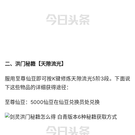
二、洪门秘籍【天隙流光】
服用至尊仙豆即可按K键修炼天隙流光5阶3段。下面说
下这些物品的详细获得途径：
至尊仙豆：5000仙豆在仙豆兑换员处兑换