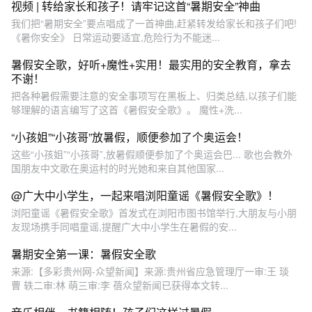
视频 | 转给家长和孩子！请牢记这首“暑期安全”神曲
我们把“暑期安全”要点唱成了一首神曲,赶紧转发给家长和孩子们吧!
《暑你安全》 日常运动要适宜,危险行为不能迷...
暑假安全歌，好听+魔性+实用！最实用的安全教育，拿去
不谢！
把各种暑假需要注意的安全事项写在黑板上、归类总结,以孩子们能
够理解的语言编写了这首《暑假安全歌》。 魔性+洗...
“小孩姐”“小孩哥”放暑假，顺便参加了个奥运会！
这些“小孩姐”“小孩哥”,放暑假顺便参加了个奥运会巴... 歌也会教外
国朋友中文歌在奥运村的时光她和来自其他国家...
@广大中小学生，一起来唱浏阳童谣《暑假安全歌》！
浏阳童谣《暑假安全歌》首发式在浏阳市图书馆举行,大朋友与小朋
友现场携手同唱童谣,提醒广大中小学生在暑假的安...
暑期安全第一课：暑假安全歌
来源:【多彩贵州网-众望新闻】来源:贵州省应急管理厅一审:王 琰
曹 轶二审:林 萌三审:李 蓓众望新闻已获得本文转...