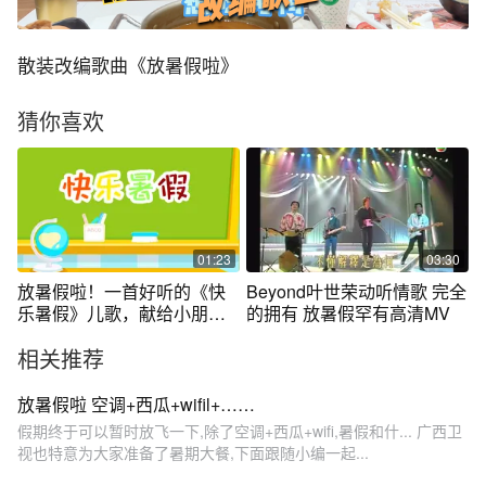
散装改编歌曲《放暑假啦》
猜你喜欢
01:23
03:30
放暑假啦！一首好听的《快
Beyond叶世荣动听情歌 完全
乐暑假》儿歌，献给小朋友
的拥有 放暑假罕有高清MV
们！小朋友们听爸爸妈妈的
相关推荐
话，都做乖宝宝，不做熊孩
子！
放暑假啦 空调+西瓜+wifil+……
假期终于可以暂时放飞一下,除了空调+西瓜+wifi,暑假和什... 广西卫
视也特意为大家准备了暑期大餐,下面跟随小编一起...