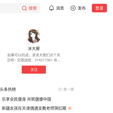
搜索
消息
发布
登录
冰大屋
如果可以的话，求求大佬们点个关
注吧~ 交错战线：314217361 非常
感谢各位朋友们的关注~阿里嘎多！
关注
头条热榜
换一换
乐享全民健身 共筑健康中国
新疆女孩在天津偶遇支教老师哭红眼