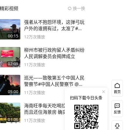
精彩视频
换一换
强者从不抱怨环境，这弹弓玩
户外的谁拥有过，太准了#弹
弓#户外
00:15
12万
次播放
柳州市被行政拘留人矛盾纠纷
人民调解委员会揭牌成立
02:01
11万
次播放
巡光——致敬第五个中国人民
警察节#中国人民警察节 @抖
音小助手
05:00
首页
11万
次播放
扫码下载今日头条
海南旺季每天吃喝拉撒不过百
而且还住海景房 确实比东南
反馈
亚合适
01:06
11万
次播放