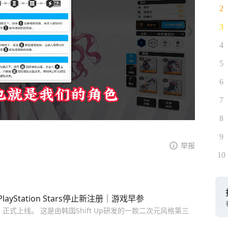
2
3
4
5
6
7
8
9
举报
10
Station Stars停止新注册｜游戏早参
正式上线。 这是由韩国Shift Up研发的一款二次元风格第三