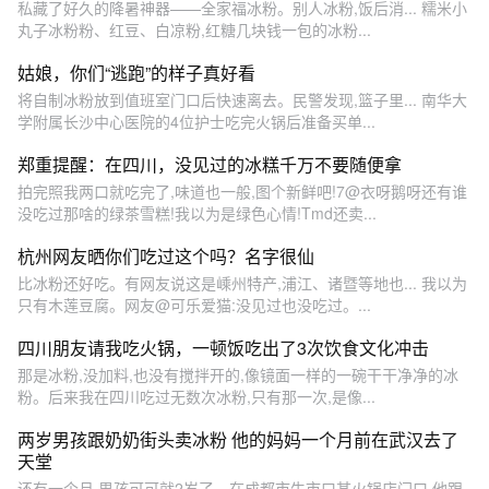
私藏了好久的降暑神器——全家福冰粉。别人冰粉,饭后消... 糯米小
丸子冰粉粉、红豆、白凉粉,红糖几块钱一包的冰粉...
姑娘，你们“逃跑”的样子真好看
将自制冰粉放到值班室门口后快速离去。民警发现,篮子里... 南华大
学附属长沙中心医院的4位护士吃完火锅后准备买单...
郑重提醒：在四川，没见过的冰糕千万不要随便拿
拍完照我两口就吃完了,味道也一般,图个新鲜吧!7@衣呀鹅呀还有谁
没吃过那啥的绿茶雪糕!我以为是绿色心情!Tmd还卖...
杭州网友晒你们吃过这个吗？名字很仙
比冰粉还好吃。有网友说这是嵊州特产,浦江、诸暨等地也... 我以为
只有木莲豆腐。网友@可乐爱猫:没见过也没吃过。...
四川朋友请我吃火锅，一顿饭吃出了3次饮食文化冲击
那是冰粉,没加料,也没有搅拌开的,像镜面一样的一碗干干净净的冰
粉。后来我在四川吃过无数次冰粉,只有那一次,是像...
两岁男孩跟奶奶街头卖冰粉 他的妈妈一个月前在武汉去了
天堂
还有一个月,男孩可可就2岁了。在成都市牛市口某火锅店门口,他跟