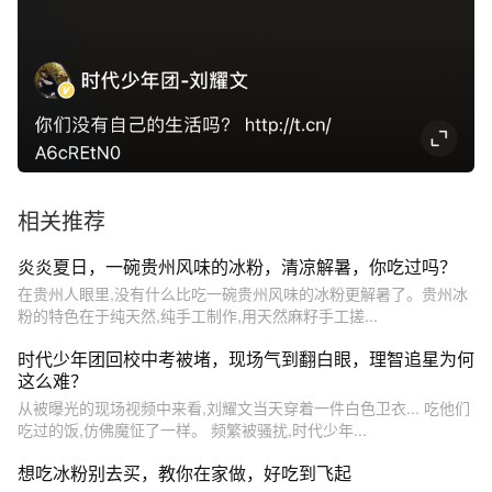
相关推荐
炎炎夏日，一碗贵州风味的冰粉，清凉解暑，你吃过吗？
在贵州人眼里,没有什么比吃一碗贵州风味的冰粉更解暑了。贵州冰
粉的特色在于纯天然,纯手工制作,用天然麻籽手工搓...
时代少年团回校中考被堵，现场气到翻白眼，理智追星为何
这么难？
从被曝光的现场视频中来看,刘耀文当天穿着一件白色卫衣... 吃他们
吃过的饭,仿佛魔怔了一样。 频繁被骚扰,时代少年...
想吃冰粉别去买，教你在家做，好吃到飞起