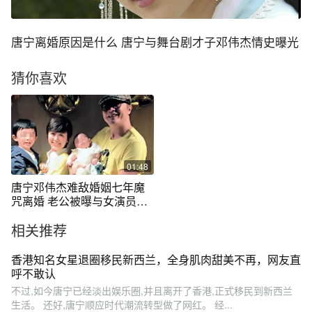
唐宁离婚原因是什么 唐宁与舞台剧才子邓伟杰情史曝光
猜你喜欢
01:48
唐宁邓伟杰难敌婚姻七年魔
咒离婚 老公被曝与女演员关
系亲密
相关推荐
香港知名女星退圈移民新西兰，全身肌肉甜美不再，网友直
呼不敢认
不过,如今唐宁已经淡出娱乐圈,并且离开了香港,正式移民到新西兰
生活。 还好,唐宁顺应时代潮流转型做了网红。 经...