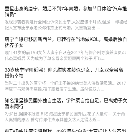
童星出身的唐宁，婚后不到7年离婚，参加节目体验"汽车推
销员"
发现抄袭者将进行全网投诉说到唐宁,大家应该不耳熟,但是... 却被经
纪人宣布唐宁跟老公邓伟杰正式离婚。又重新复出,...
唐宁自曝已移居新西兰，已转行在当地做KOL，离婚后独自
抚养子女
现年41岁的前TVB女艺人唐宁自从在2017年与舞台剧导演兼演员邓
伟杰离婚后,因为成为了单亲母亲要照顾两个孩子,所以...
38岁唐宁罕晒近照！仰头甜笑冻龄似少女，儿女双全虽离
婚仍幸福
当时二十出头的唐宁将一个纤尘不染的绝世美人演得活灵活... 2017
年唐宁与邓伟杰离婚,孩子跟着唐宁生活。虽然说双方...
知名港星移民国外独自生活，学种菜自给自足，已离婚子女
暂未同行
2月2日,据媒体报道,知名港星唐宁移民国外后,花了大量时... 关于两
人离婚的原因,曾有传邓伟杰跟其他女艺人走得太近...
前TVB甜妹唐宁曝现状，43岁满头“白发”大变样让人认不出