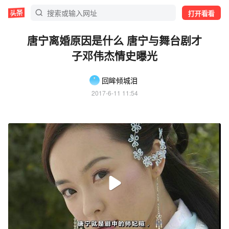
打开看看
唐宁离婚原因是什么 唐宁与舞台剧才
子邓伟杰情史曝光
回眸倾城泪
2017-6-11 11:54