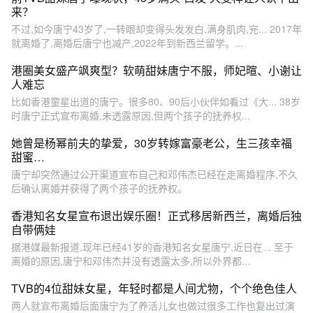
来？
不过,如今唐宁43岁了,一转眼却变得头发发白,满身肌肉,完... 2017年
就离婚了,离婚后唐宁也减产,2022年到新西兰留学。...
港圈美女盛产飒爽型？软萌甜妹唐宁不服，师妃暄、小谢让
人难忘
比如香港童星出道的唐宁。很多80、90后小伙伴如看过《大... 38岁
时唐宁正式宣布离婚,未透露原因,但两个孩子的抚养权...
她曾是杨幂前夫的挚爱，30岁转嫁富豪老公，生三孩幸福
甜蜜…
唐宁却突然通过公开渠道宣布自己和邓伟杰已经在走离婚程序,不久
后确认离婚并获得了两个孩子的抚养权。
香港知名女星宣布退出娱乐圈！正式移居新西兰，离婚后独
自带俩娃
据港媒最新报道,现年已经41岁的香港知名女星唐宁,近日在... 至于
离婚的原因,唐宁和邓伟杰并没有透露太多,所以外界都...
TVB的4位甜妹女星，年轻时都是人间尤物，个个绝色佳人
两人就宣布离婚后面唐宁为了养活儿女也做过很多工作也复出过演