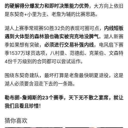
的硬解得分爆发力和即时决策能力优势
，大方向上依旧
是东契奇+小里为主、老詹为辅的比赛思路。
湖人上赛季常规赛50胜32负的表现可圈可点，
内线短板
遇到大体型的森林狼也确实被完克地没脾气
。湖人新赛
季如果想有突破，
必须进行交易补强内线
，电风扇下赛
季1537万球员选项，八村塁、范德彪、克莱伯、文森特
4份千万级别的合同都可以尝试运作。
围绕东契奇建队，最坏打算是老詹最快眀夏退役，这是
湖人必须要含泪走下去的一条路。
勒布朗-詹姆斯的23个赛季，天下无不散之宴席，就让
我们且看且珍惜！
猜你喜欢