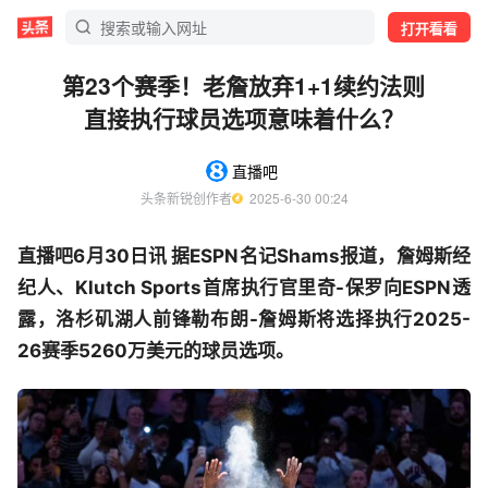
打开看看
第23个赛季！老詹放弃1+1续约法则
直接执行球员选项意味着什么？
直播吧
头条新锐创作者
  2025-6-30 00:24
直播吧6月30日讯 据ESPN名记Shams报道，詹姆斯经
纪人、Klutch Sports首席执行官里奇-保罗向ESPN透
露，洛杉矶湖人前锋勒布朗-詹姆斯将选择执行2025-
26赛季5260万美元的球员选项。