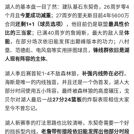
湖人的基本盘一目了然：建队基石东契奇，26周岁零4
个月且
今夏成功减重
；27周岁的里夫斯目前4年5600万
合同
还剩1+1（球员选项）
，他目前仍是联盟
最具性价
比的三当家
；已满40周岁的詹姆斯，最大的敌人是
体
能
，在部分场次依旧能发挥出巅峰版本的功力；八村
塁、范德彪、电风扇等实用拼图球员，
锋线群依旧是湖
人现有阵容的主体
。
湖人季后赛首轮1-4不敌森林狼，
补强内线势在必行
。
海斯是唯一的内线独苗，并且还是一个伪首发，湖人大
部分时间使用五小阵容，最终被森林狼的高度碾压，戈
贝尔对湖人最后一战
27分24篮板
的炸裂表现相信大家
至今不曾忘记。
湖人新赛季的打法思路也比较清晰，东契奇需要一个好
的挡拆型内线，
老詹带衔接段依旧能发挥出他部分时段