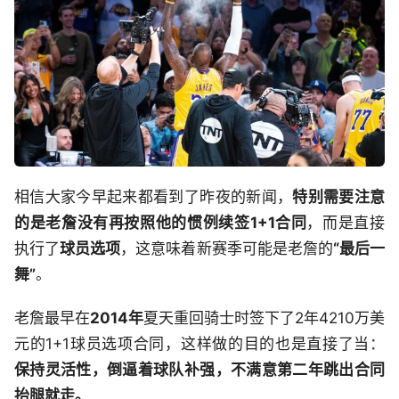
相信大家今早起来都看到了昨夜的新闻，
特别需要注意
的是老詹没有再按照他的惯例续签1+1合同
，而是直接
执行了
球员选项
，这意味着新赛季可能是老詹的
“最后一
舞”
。
老詹最早在
2014年
夏天重回骑士时签下了2年4210万美
元的1+1球员选项合同，这样做的目的也是直接了当：
保持灵活性，倒逼着球队补强，不满意第二年跳出合同
抬腿就走。