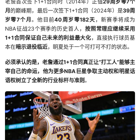
老詹首次签下1+1合同时（2014年）正值
29周岁零7个
月
的巅峰期，最后一次签下1+1合同（2024年）是
39周
岁零7个月
。他目前
40周岁零182天
，新赛季将成为
NBA征战23个赛季的历史首人，
按照常理应继续采用
1+1合同保证自己未来的利益最大化
，直接执行球员基
本在
暗示退役临近
，眀夏处于一个可打可不打的状态。
必须承认的是，老詹通过1+1合同真正让“打工人”能够主
宰自己的命运，他为更多NBA巨星争取主动权和明星话
语权树立了全新的行业标杆与准则
。