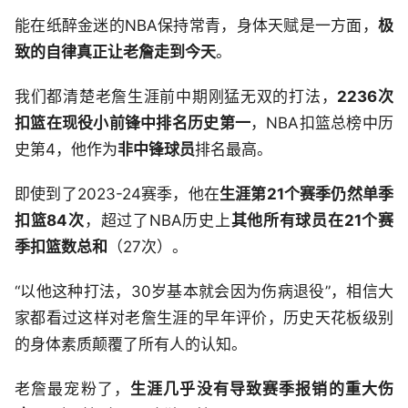
能在纸醉金迷的NBA保持常青，身体天赋是一方面，
极
致的自律真正让老詹走到今天
。
我们都清楚老詹生涯前中期刚猛无双的打法，
2236次
扣篮在现役小前锋中排名历史第一
，NBA扣篮总榜中历
史第4，他作为
非中锋球员
排名最高。
即使到了2023-24赛季，他在
生涯第21个赛季仍然单季
扣篮84次
，超过了NBA历史上
其他所有球员在21个赛
季扣篮数总和
（27次）。
“以他这种打法，30岁基本就会因为伤病退役”，相信大
家都看过这样对老詹生涯的早年评价，历史天花板级别
的身体素质颠覆了所有人的认知。
老詹最宠粉了，
生涯几乎没有导致赛季报销的重大伤