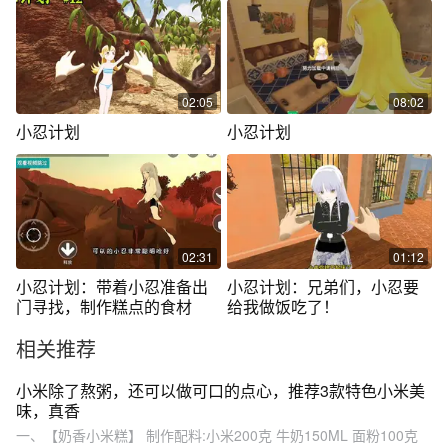
02:05
08:02
小忍计划
小忍计划
02:31
01:12
小忍计划：带着小忍准备出
小忍计划：兄弟们，小忍要
门寻找，制作糕点的食材
给我做饭吃了！
相关推荐
小米除了熬粥，还可以做可口的点心，推荐3款特色小米美
味，真香
一、【奶香小米糕】 制作配料:小米200克 牛奶150ML 面粉100克