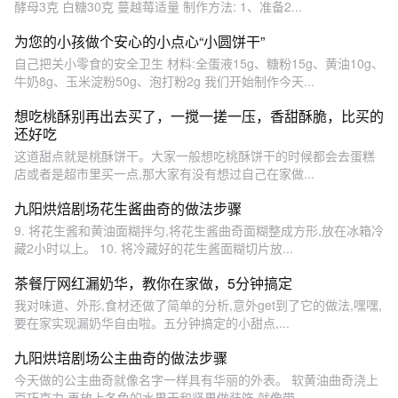
酵母3克 白糖30克 蔓越莓适量 制作方法: 1、准备2...
为您的小孩做个安心的小点心“小圆饼干”
自己把关小零食的安全卫生 材料:全蛋液15g、糖粉15g、黄油10g、
牛奶8g、玉米淀粉50g、泡打粉2g 我们开始制作今天...
想吃桃酥别再出去买了，一搅一搓一压，香甜酥脆，比买的
还好吃
这道甜点就是桃酥饼干。大家一般想吃桃酥饼干的时候都会去蛋糕
店或者是超市里买一点,那大家有没有想过自己在家做...
九阳烘焙剧场花生酱曲奇的做法步骤
9. 将花生酱和黄油面糊拌匀,将花生酱曲奇面糊整成方形,放在冰箱冷
藏2小时以上。 10. 将冷藏好的花生酱面糊切片放...
茶餐厅网红漏奶华，教你在家做，5分钟搞定
我对味道、外形,食材还做了简单的分析,意外get到了它的做法,嘿嘿,
要在家实现漏奶华自由啦。五分钟搞定的小甜点,...
九阳烘培剧场公主曲奇的做法步骤
今天做的公主曲奇就像名字一样具有华丽的外表。 软黄油曲奇浇上
百巧克力,再放上各色的水果干和坚果做装饰,就像带...