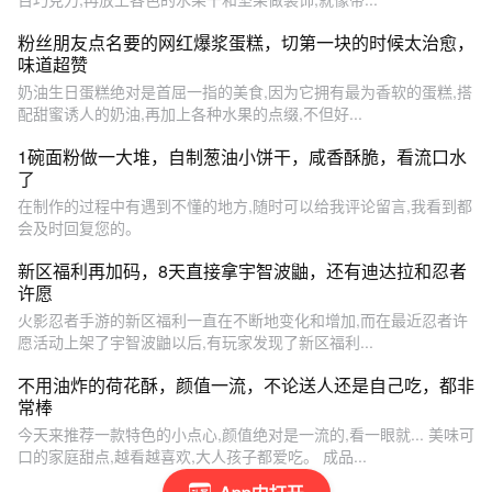
粉丝朋友点名要的网红爆浆蛋糕，切第一块的时候太治愈，
味道超赞
奶油生日蛋糕绝对是首屈一指的美食,因为它拥有最为香软的蛋糕,搭
配甜蜜诱人的奶油,再加上各种水果的点缀,不但好...
1碗面粉做一大堆，自制葱油小饼干，咸香酥脆，看流口水
了
在制作的过程中有遇到不懂的地方,随时可以给我评论留言,我看到都
会及时回复您的。
新区福利再加码，8天直接拿宇智波鼬，还有迪达拉和忍者
许愿
火影忍者手游的新区福利一直在不断地变化和增加,而在最近忍者许
愿活动上架了宇智波鼬以后,有玩家发现了新区福利...
不用油炸的荷花酥，颜值一流，不论送人还是自己吃，都非
常棒
今天来推荐一款特色的小点心,颜值绝对是一流的,看一眼就... 美味可
口的家庭甜点,越看越喜欢,大人孩子都爱吃。 成品...