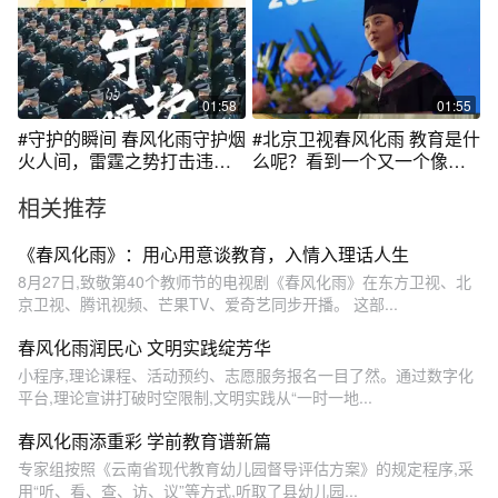
01:58
01:55
#守护的瞬间 春风化雨守护烟
#北京卫视春风化雨 教育是什
火人间，雷霆之势打击违法
么呢？看到一个又一个像潘
犯罪，人民警察以平凡担起
诗雨一样的孩子走出去，安
相关推荐
非凡，以生命守护使命，千
颜#佟丽娅 觉得，“教育事
万个“守护的瞬间”汇聚成光，
业，是要将每一个生命个体
照亮这片我们深爱的土地。
渡向人生理想彼岸的伟大工
《春风化雨》：用心用意谈教育，入情入理话人生
程，教育就是这样一门仁而
8月27日,致敬第40个教师节的电视剧《春风化雨》在东方卫视、北
爱人的事业，渡人渡己。”今
京卫视、腾讯视频、芒果TV、爱奇艺同步开播。 这部...
晚19:30锁定北京卫视品质剧
场#电视剧春风化雨
春风化雨润民心 文明实践绽芳华
小程序,理论课程、活动预约、志愿服务报名一目了然。通过数字化
平台,理论宣讲打破时空限制,文明实践从“一时一地...
春风化雨添重彩 学前教育谱新篇
专家组按照《云南省现代教育幼儿园督导评估方案》的规定程序,采
用“听、看、查、访、议”等方式,听取了县幼儿园...