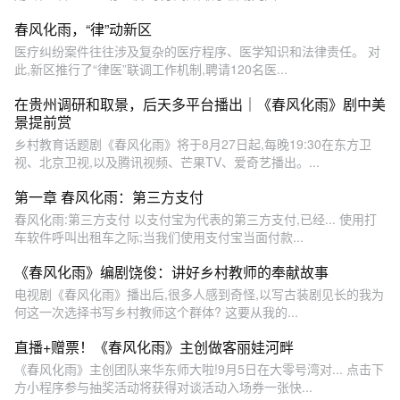
春风化雨，“律”动新区
医疗纠纷案件往往涉及复杂的医疗程序、医学知识和法律责任。 对
此,新区推行了“律医”联调工作机制,聘请120名医...
在贵州调研和取景，后天多平台播出｜《春风化雨》剧中美
景提前赏
乡村教育话题剧《春风化雨》将于8月27日起,每晚19:30在东方卫
视、北京卫视,以及腾讯视频、芒果TV、爱奇艺播出。...
第一章 春风化雨：第三方支付
春风化雨:第三方支付 以支付宝为代表的第三方支付,已经... 使用打
车软件呼叫出租车之际;当我们使用支付宝当面付款...
《春风化雨》编剧饶俊：讲好乡村教师的奉献故事
电视剧《春风化雨》播出后,很多人感到奇怪,以写古装剧见长的我为
何这一次选择书写乡村教师这个群体? 这要从我的...
直播+赠票！《春风化雨》主创做客丽娃河畔
《春风化雨》主创团队来华东师大啦!9月5日在大零号湾对... 点击下
方小程序参与抽奖活动将获得对谈活动入场券一张快...