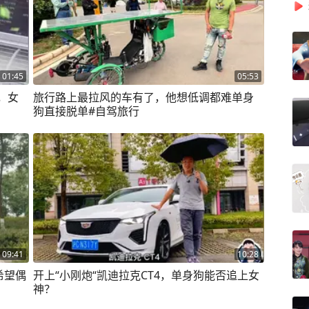
01:45
05:53
，女
旅行路上最拉风的车有了，他想低调都难单身
狗直接脱单#自驾旅行
09:41
10:28
希望偶
开上“小刚炮“凯迪拉克CT4，单身狗能否追上女
神？