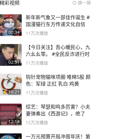
精彩视频
换一换
新年新气象又一部佳作诞生 #
国漫猫行东方传递文化自信
00:34
11万
次播放
【今日关注】吾心暖民心，九
六幺幺零。 #全民反诈进行时
02:51
11万
次播放
钩针宠物猫咪项圈 唯棉5股 颜
色：军绿 正红 乳白 鸡黄
10:21
11万
次播放
综艺：琴瑟和鸣多厉害？小夫
妻弹奏出《西游记》，绝了
12:14
12万
次播放
一万元预算开局冲周年庆！第