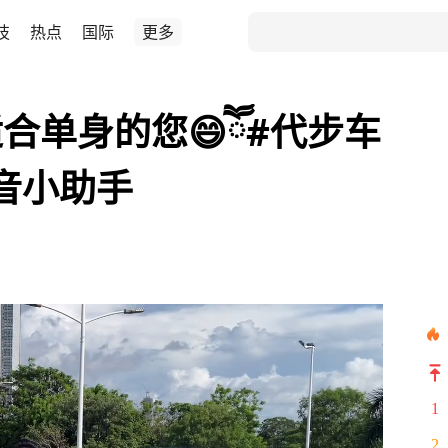
技
热点
国际
更多
合单身的您😄ཽ#代步车
抖音小助手
1
2