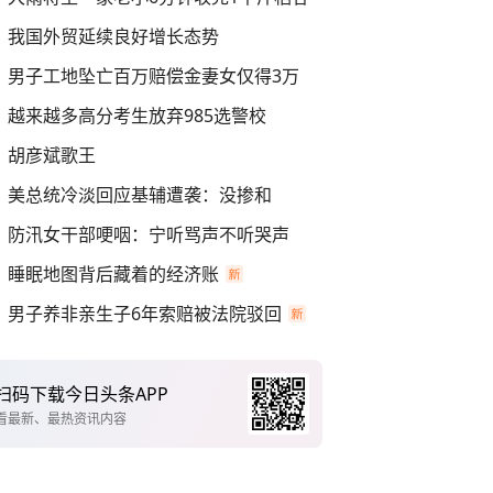
我国外贸延续良好增长态势
男子工地坠亡百万赔偿金妻女仅得3万
越来越多高分考生放弃985选警校
胡彦斌歌王
美总统冷淡回应基辅遭袭：没掺和
防汛女干部哽咽：宁听骂声不听哭声
睡眠地图背后藏着的经济账
男子养非亲生子6年索赔被法院驳回
扫码下载今日头条APP
看最新、最热资讯内容