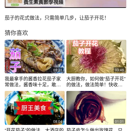
茄子的花式做法，只需简单几步，让茄子开花！
猜你喜欢
03:21
03:46
我最拿手的酱香拉花茄子家
大厨教你，如何做“茄子开花”
常做法，酱香味十足，敢和
的做法，做法简单！快收藏
肉媲美
吧！
08:04
01:01
“开花茄子”的做法，大酒店的
茄子皮怎么做出玫瑰花，只