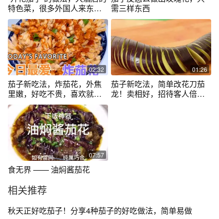
特色菜，很多外国人来东北
需三样东西
爱吃的菜
02:32
01:26
茄子新吃法，炸茄花，外焦
茄子新吃法，简单改花刀茄
里嫩，好吃不贵，喜欢就收
龙！卖相好，招待客人倍有
藏起来吧！
面子！
07:57
食无界 —— 油焖酱茄花
相关推荐
秋天正好吃茄子！分享4种茄子的好吃做法，简单易做