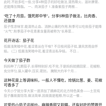
此时,不妨多吃一些,分享4种茄子的好吃做法,清热降火、滋补脾胃、
还能降压降脂。 一、肉沫茄子 1.准备紫茄子两根...
“吃了十月茄，饿死郎中爷”，分享5种茄子做法，比肉香、
还健康
茄子性凉味甘,能清热止血、消肿止痛的作用,秋季可以吃些茄子能降
“火气”;秋季茄子中花青素含量高被称为“长寿菜...
花开诗话：茄子花
低眉浅笑暗中花,羞涩青丛在干啥? 不日枝间茄子挂,凄风苦雨自怀
娃。 (二) 低眉浅笑暗中花,羞涩青丛私孕娃。 不日...
今天做了茄子酢
妈妈种了几颗茄子,长得特别好,吃不完,于是妈妈就摘回家... 花椒粉,
充分拌匀,装入罐中,压实,密封。 腌制大约半个月...
这种花是上等调味料，一般人不懂吃，炝锅比葱、姜、花椒
可香多了
今天小宁就分享大家一道添加了摘麻花的北方特色美食——土豆炖
茄子蘸莜面饸饹,做法简单,因莜面是粗粮,所以这一餐...
可爱的小茄子这样炒，麻辣香甜又软糯，还有好吃的赞跟开