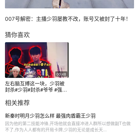
007号解密：主播少羽屡教不改，账号又被封了十年！
猜你喜欢
00:48
左右脑互搏这一块，少羽被
封杀#少羽#封杀#爷爷 #强烈
推荐
相关推荐
新秦时明月少羽怎么样 最强肉盾霸王少羽
因为他的第二技能冲锋,开场他就会直接冲进人群所以想做副T也做
不了,作为人人都有的开局卡牌,少羽的无论是成长天...