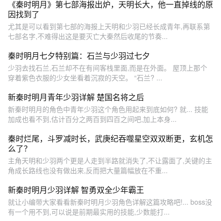
《秦时明月》第七部海报出炉，天明长大，他一直掉线的原
因找到了
尤其是可以看到第七部的海报上天明和少羽已经长成青年,再联系第
七部名字,不难得出这是要灭亡大秦然后收尾的节奏...
秦时明月七夕特别篇：石兰与少羽过七夕
少羽去找石兰,石兰却不在有间客栈里面,而是在外面。 屋顶上那个
穿着紫色衣服的少女坐看着沉寂的天空。 “石兰? ...
新秦时明月青年少羽详解 楚国名将之后
新秦时明月的角色中青年少羽这个角色用起来到底如何? 就... 技能
加成也看不到,估计百分之两百到四百之间吧,加上本身...
秦时烂尾，斗罗减时长，武庚纪吞噬星空双双断更，玄机怎
么了？
主角天明和少羽两个更是人走到半路就消失了,不让露面了,关键的主
角成长路线也没有做出来,反而把大量篇幅放在不重...
新秦时明月少羽详解 智勇双全少年霸王
就让小编带大家看看新秦时明月少羽角色详解这篇攻略吧!... boss没
有一个用不到,可以说是前期最实用的技能,少数能打...