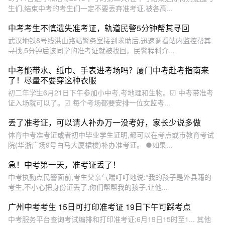
生们,结束中考的考生们一定不要丢弃准考证,被各高...
中考考生不慎遗失准考证，轨道民警5分钟帮其寻回
武汉地铁8号线洪山路站警务室接到求助后,迅速调看站内监控帮其
寻找,5分钟后该同学的准考证就被找回。民警程科介...
中考能带水、纸巾、手表进考场吗？厦门中考赴考指南来
了！尽量不要穿这种衣服
初二年学生6月21日下午参加小中考,考地理和生物。☑ 中考带准考
证入场就可以了。☑ 每个考场都要安排一位女监考...
丢了准考证，可以请人补办万一没考好，家长少说多做
体育中考准考证或者初中毕业学生证明,都可以在考点或市教育考试
院(华浙广场9号白马大厦裙楼)补办准考证。 ●如果...
急！中考第一天，准考证丢了！
中考执勤点民警面前,考生父亲气喘吁吁地说:“我的孩子是外县籍的
考生,不小心把身份证丢了,你们帮帮我的孩子,让他...
广州中考考生 15日可打印准考证 19日下午可踩考点
中考服务平台查询考试编排和打印准考证;6月19日15时至1... 其他