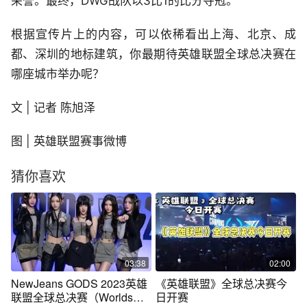
荣誉。最终，DWG战队以3比1的比分夺冠。
根据宣传片上的内容，可以依稀看出上海、北京、成
都、深圳的地标建筑，你最期待英雄联盟全球总决赛在
哪座城市举办呢？
文 | 记者 陈旭泽
图 | 英雄联盟赛事微博
猜你喜欢
03:38
02:00
NewJeans GODS 2023英雄
《英雄联盟》全球总决赛今
联盟全球总决赛（Worlds
日开赛