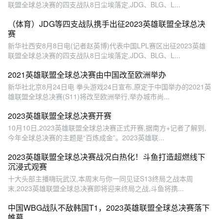
联盟全球总决赛的四支战队8日尘埃落定,JDG、BLG、L...
（体育）JDG等四支战队携手出征2023英雄联盟全球总决
赛
新华社西安8月8日电(记者赵英博)代表中国LPL赛区出征2023英雄
联盟全球总决赛的四支战队8日尘埃落定,JDG、BLG、L...
2021英雄联盟全球总决赛由中国改至欧洲举办
新华社北京8月24日电 拳头游戏24日宣布,原定于中国举办的2021英
雄联盟全球总决赛(S11)将改至欧洲举行,举办城市尚...
2023英雄联盟全球总决赛开赛
10月10日,2023英雄联盟全球总决赛正式开赛,据南方+记者了解到,
今年全球总决赛的主题是“百炼成金”。2023英雄联...
2023英雄联盟全球总决赛战况白热化！斗鱼打造超燃线下
沉浸式观赛
十大头部主播嗨玩武汉,本周末与你一同见证S13终局之战本周
末,2023英雄联盟全球总决赛即将迎来终局之战,斗鱼将携...
中国WBG战队不敌韩国T1，2023英雄联盟全球总决赛落下
帷幕