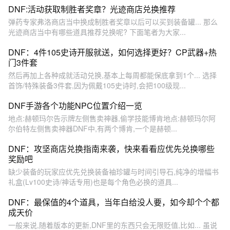
DNF:活动获取制胜者奖章？光迹商店兑换推荐
弹药专家弗洛商店当中换成制胜者奖章以后可以买到装备罐... 那么
光迹商店当中有哪些道具推荐兑换呢? 下面笔者为大家...
DNF：4件105史诗开服就送，如何选择更好？CP武器+热
门3件套
然后再加上各种成就活动兑换,基本上每周都能保底拿到1个... 选择
首饰/特殊装备3件套,因为佩戴105史诗时,会把100级现...
DNF手游各个功能NPC位置介绍一览
地点:赫顿玛尔告示牌左侧售卖神器,偷学技能博肯地点:赫顿玛尔阿
尔伯特左侧售卖神器DNF中,有两个博肯,一个是赫顿...
DNF：攻坚商店兑换指南来袭，快来看看应优先兑换哪些
奖励吧
缺少装备的玩家应优先兑换装备袖珍罐与时间引导石,纯净的增幅书
礼盒(Lv100史诗/神话专用)也是每个角色必换的道具...
DNF：最保值的4个道具，当年白给没人要，如今却个个都
成天价
一般来说,随着版本的更新,DNF里的东西只会无限贬值,比如... 虽说