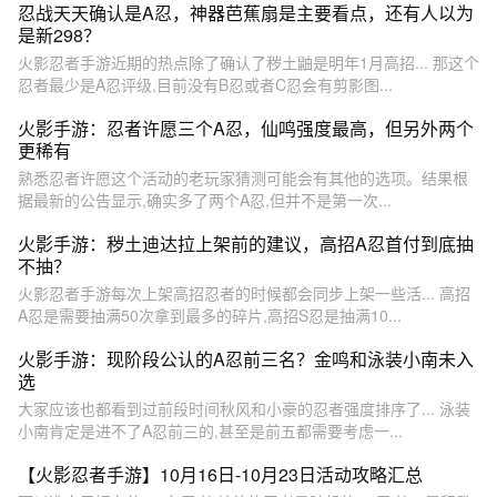
忍战天天确认是A忍，神器芭蕉扇是主要看点，还有人以为
是新298？
火影忍者手游近期的热点除了确认了秽土鼬是明年1月高招... 那这个
忍者最少是A忍评级,目前没有B忍或者C忍会有剪影图...
火影手游：忍者许愿三个A忍，仙鸣强度最高，但另外两个
更稀有
熟悉忍者许愿这个活动的老玩家猜测可能会有其他的选项。结果根
据最新的公告显示,确实多了两个A忍,但并不是第一次...
火影手游：秽土迪达拉上架前的建议，高招A忍首付到底抽
不抽？
火影忍者手游每次上架高招忍者的时候都会同步上架一些活... 高招
A忍是需要抽满50次拿到最多的碎片,高招S忍是抽满10...
火影手游：现阶段公认的A忍前三名？金鸣和泳装小南未入
选
大家应该也都看到过前段时间秋风和小豪的忍者强度排序了... 泳装
小南肯定是进不了A忍前三的,甚至是前五都需要考虑一...
【火影忍者手游】10月16日-10月23日活动攻略汇总