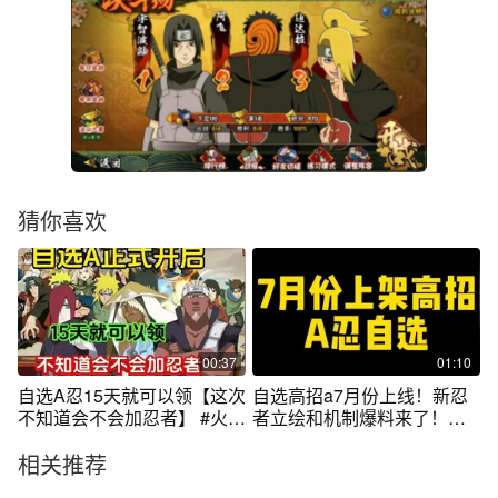
猜你喜欢
00:37
01:10
自选A忍15天就可以领【这次
自选高招a7月份上线！新忍
不知道会不会加忍者】 #火影
者立绘和机制爆料来了！以
忍者手游
及还有活斑
相关推荐