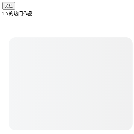
关注
TA的热门作品