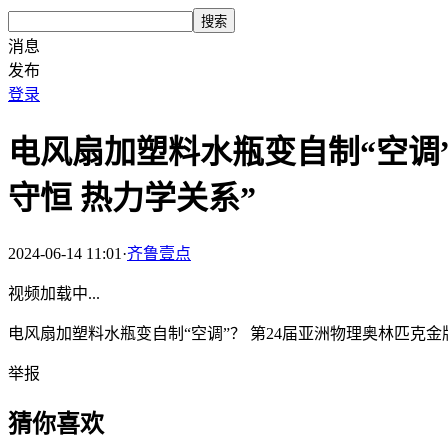
搜索
消息
发布
登录
电风扇加塑料水瓶变自制“空调
守恒 热力学关系”
2024-06-14 11:01
·
齐鲁壹点
视频加载中...
电风扇加塑料水瓶变自制“空调”？ 第24届亚洲物理奥林匹克金
举报
猜你喜欢