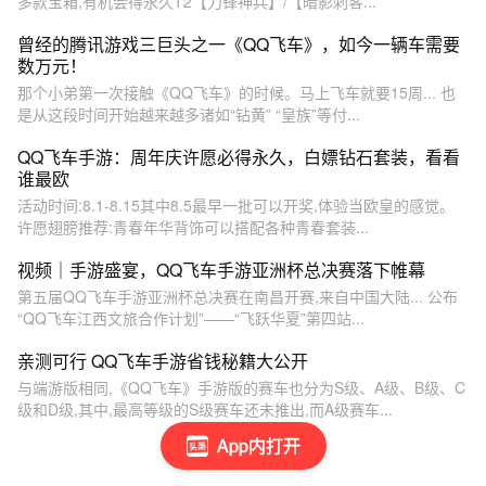
多款宝箱,有机会得永久T2【刀锋神兵】/【暗影刺客...
曾经的腾讯游戏三巨头之一《QQ飞车》，如今一辆车需要
数万元！
那个小弟第一次接触《QQ飞车》的时候。马上飞车就要15周... 也
是从这段时间开始越来越多诸如“钻黄” “皇族”等付...
QQ飞车手游：周年庆许愿必得永久，白嫖钻石套装，看看
谁最欧
活动时间:8.1-8.15其中8.5最早一批可以开奖,体验当欧皇的感觉。
许愿翅膀推荐:青春年华背饰可以搭配各种青春套装...
视频｜手游盛宴，QQ飞车手游亚洲杯总决赛落下帷幕
第五届QQ飞车手游亚洲杯总决赛在南昌开赛,来自中国大陆... 公布
“QQ飞车江西文旅合作计划”——“飞跃华夏”第四站...
亲测可行 QQ飞车手游省钱秘籍大公开
与端游版相同,《QQ飞车》手游版的赛车也分为S级、A级、B级、C
级和D级,其中,最高等级的S级赛车还未推出,而A级赛车...
App内打开