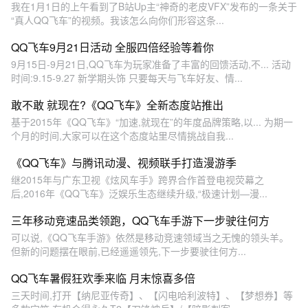
我在1月1日的上午看到了B站Up主“神奇的老皮VFX”发布的一条关于
“真人QQ飞车”的视频。我该怎么向你们形容这条...
QQ飞车9月21日活动 全服四倍经验等着你
9月15日-9月21日,QQ飞车为玩家准备了丰富的回馈活动,不... 活动
时间:9.15-9.27 新学期头饰 只要每天与飞车好友、情...
敢不敢 就现在?《QQ飞车》全新态度站推出
基于2015年《QQ飞车》“加速,就现在”的年度品牌策略,以... 为期一
个月的时间,大家可以在这个态度站里尽情挑战自我...
《QQ飞车》与腾讯动漫、视频联手打造漫游季
继2015年与广东卫视《炫风车手》跨界合作首登电视荧幕之
后,2016年《QQ飞车》泛娱乐生态继续升级,“极速计划—漫...
三年移动竞速品类领跑，QQ飞车手游下一步驶往何方
可以说,《QQ飞车手游》依然是移动竞速领域当之无愧的领头羊。
但新的问题摆在眼前,已经遥遥领先,下一步要驶往何方...
QQ飞车暑假狂欢季来临 月末惊喜多倍
三天时间,打开【纳尼亚传奇】、【闪电哈利波特】、【梦想券】等