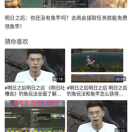
明日之后：你还没有鱼竿吗？去商会接取任务就能免费
领鱼竿！
猜你喜欢
00:18
00:09
#明日之后明日之后 《明日吐
#明日之后明日之后 明日之后
槽会》钓鱼玩法全面了解！
钓鱼玩法和鱼竿怎么获得的
鱼竿和鱼饵要怎么获得呢？
攻略来啦，用心整理的哦，
@抖音游戏中心
记得给小❤❤~
01:05
00:17