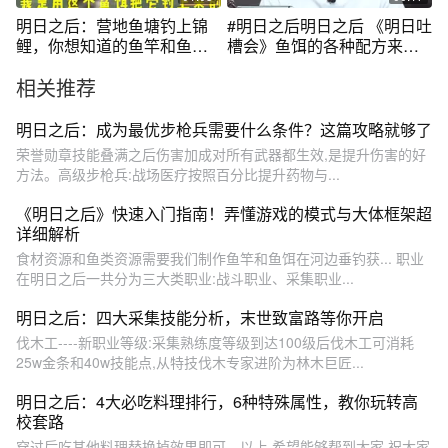
明日之后：营地鱼塘钓上锦
#明日之后明日之后 《明日吐
鲤，你想知道的鱼竿和鱼饵
槽会》鱼饵的各种配方来
都在这里！
啦，究竟用什么配方可以钓
相关推荐
什么鱼呢？@抖音游戏中心
明日之后：成为最优步枪兵需要什么条件？这篇攻略就够了
荣誉勋章技能叠满之后伤害加成对所有武器都生效,是提升伤害的好
方法。高级步枪兵:战场医疗按照百分比提升药物与...
《明日之后》快速入门指南！弄懂游戏的模式与大体框架超
详细解析
食材资源和鱼类资源需要我们制作鱼竿和鱼饵在河边垂钓获... 职业
在明日之后一共分为三大类职业:战斗职业、采集职业...
明日之后：四大采集技能分析，末世致富路等你开启
伐木工----新职业等级:采集熟练度等级到达100级后伐木工可消耗
25w金条和40w技能点,从特技伐木专家进阶为林木巨匠...
明日之后：4大必吃料理排行，6种特殊属性，教你玩转高
校套路
穿过后吃其他料理替换掉效果即可。以上,希望能够帮到大家,祝大家