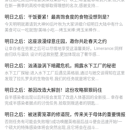
在新一赛季的高校中能够取得理想的名次,感谢支持...
明日之后：干饭要紧！最高饱食度的食物没想到是？
今天明明就邀请到大神90后叶秋为大家详细介绍明日大陆中有什么
美食可以一吃就饱!美味小吃---烤玉米棒:烤玉米棒作...
明日之后：这座浪漫绿意庄园，邀你共赴春天之约
让幸存者在劳累之后可以尽情地享受这温馨美好。Limerance:同样
由归玖与温玖 设计的这款别墅,更加体现出了奢华感...
明日之后：汹涌漩涡下暗藏危机，揭露水下工厂的秘密
水下工厂探秘:进入水下工厂后遇见英格丽,通过与她交谈得知在这里
发现了拉扎罗夫的生物信号,我们的任务就是将它安...
明日之后：基因改造大解剖！这份攻略狠狠码住
自半感染者出现以后科技会发现了改造人体基因的全新技... 幸存者
完成半感染者据点的讨伐任务,拾取到叛逃者的钥匙...
明日之后：被迷雾笼罩的修道院，传来关于母体的重要情报
否则任务有可能会失败哦!)成功唤醒英格丽后战斗便会迅速开始!一
个硕大的特殊感染体将会突然出现,且它将会在战斗...