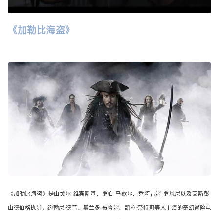
《加勒比海盗》
《加勒比海盗》是由戈尔·维宾斯基、罗伯·马歇尔、乔阿吉姆·罗恩尼以及艾斯彭·
山德伯格执导，约翰尼·德普、奥兰多·布鲁姆、凯拉·奈特莉等人主演的奇幻冒险电