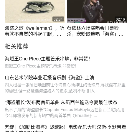
02:34
02:16
海盗之歌《wellerman》，听
蔡依林六场演唱会门票秒
着就不自觉的抖起了腿，越
杀，宠粉歌迷唱「海盗」歌
听越上头
词全忘光！
相关推荐
海贼王One Piece主题管乐串烧，非常赞！
海贼王One Piece主题管乐串烧,非常赞!
山东艺术学院毕业汇报音乐剧《海盗》上演
四人根据一张破旧地图前往令海盗心驰神往的玫瑰岛,寻找藏在那里
的秘密,但一路遭遇海盗猎人的追杀,危机不断,扣人...
“海盗船长”发布两首新单曲 从新西兰输送今夏最佳状态
出不了海的“海盗船长”Captain Festus McBoyle远在新西兰宅家,用
今年即将发布的新专辑中的两首单曲《Breathe》...
艺绽 |《加勒比海盗》战歌起！电影配乐大师汉斯·季默带着