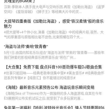
灵魂里的BGM来了
汉斯·季默本人携手庞大电声与交响乐团,再现《加勒比海盗》《盗梦
空间》《星际穿越》《狮子王》等经典大片中的灵...
大提琴四重奏版《加勒比海盗》，感受“铁汉柔情”般的音乐
魅力
4把大提琴+4个帅小伙,演奏《加勒比海盗》中的经典片段,凛然、大
气的厚重感与原版相比毫不逊色,光束照耀在四个大...
“海盗与法师”奏响“致青春”
5月1日,由国内知名乐队组合“海盗与法师”带来的“致青春——那些年
我们钟爱的影视经典音乐跨界音乐会”将在广州...
【大合集】免费下载 盘点抖音100首劲爆车载DJ歌曲合集
#往事只能回味——经典老歌串烧集中营# #美友音乐# #经典歌曲怀
旧系列专辑# #【纯音汇】你不能错过的纯音乐#
《海贼》最新音乐元素预告公布 海盗玩音乐瞬间变萌
《海贼(Sea of Thieves)作为一款独特的多人海盗游戏,自其在今年
E3展期间公布实机试玩之后,就受到了众多玩家的喜...
兔年第一波福利【哈利·波特烛光音乐会】情人节特惠限时6