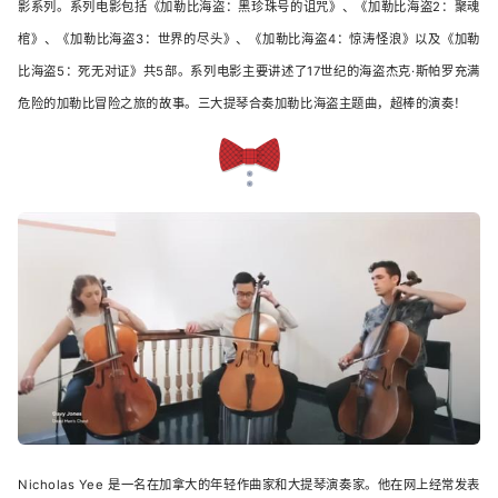
影系列。系列电影包括《加勒比海盗：黑珍珠号的诅咒》、《加勒比海盗2：聚魂
棺》、《加勒比海盗3：世界的尽头》、《加勒比海盗4：惊涛怪浪》以及《加勒
比海盗5：死无对证》共5部。系列电影主要讲述了17世纪的海盗杰克·斯帕罗充满
危险的加勒比冒险之旅的故事。三大提琴合奏加勒比海盗主题曲，超棒的演奏！
Nicholas Yee 是一名在加拿大的年轻作曲家和大提琴演奏家。他在网上经常发表