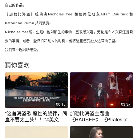
自己的作品。
《加勒比海盗》组曲由Nicholas Yee 和他两位朋友Adam Caulfield和
Katherine Perna 共同演奏。
Nicholas Yee说，生活中他对陌生的事物一直很感兴趣，无论是令人兴奋还是紧
张的事情，或者一些怀旧和动人的时刻，他将这些感受融入这首曲子里。
我们来一起聆听感受。
猜你喜欢
00:15
03:37
"这首海盗歌 魔性的旋律，简
加勒比海盗主题曲
直不要太上头！！"#英文歌
《HAUSER》.《Pirates of
曲 #宝藏音乐
the》