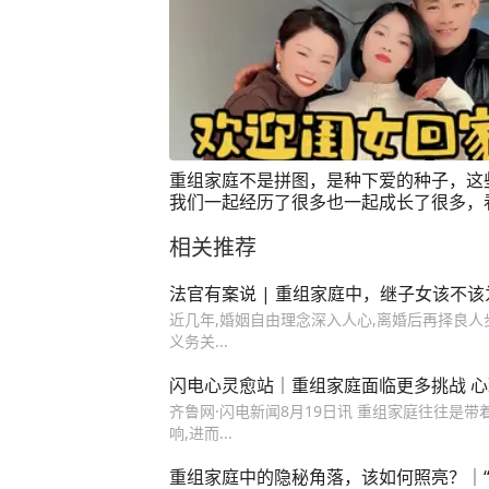
重组家庭不是拼图，是种下爱的种子，这
我们一起经历了很多也一起成长了很多，
你从叛逆到懂事从迷茫到坚定，我们为你
相关推荐
骄傲！你们说给孩子每个月发多少钱工资
适！#情感 #家庭 #二婚 #我们的成长日记
法官有案说 | 重组家庭中，继子女该不
近几年,婚姻自由理念深入人心,离婚后再择良人
义务关...
闪电心灵愈站｜重组家庭面临更多挑战 
齐鲁网·闪电新闻8月19日讯 重组家庭往往是
响,进而...
重组家庭中的隐秘角落，该如何照亮？｜“