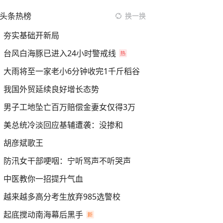
头条热榜
换一换
夯实基础开新局
台风白海豚已进入24小时警戒线
大雨将至一家老小6分钟收完1千斤稻谷
我国外贸延续良好增长态势
男子工地坠亡百万赔偿金妻女仅得3万
美总统冷淡回应基辅遭袭：没掺和
胡彦斌歌王
防汛女干部哽咽：宁听骂声不听哭声
中医教你一招提升气血
越来越多高分考生放弃985选警校
起底搅动南海幕后黑手