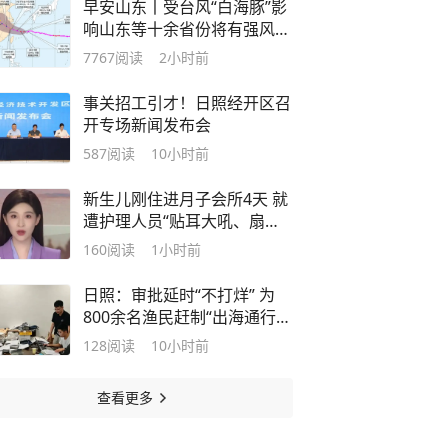
早安山东丨受台风“白海豚”影
响山东等十余省份将有强风
雨；北京非京籍家庭购房社保
7767
阅读
2小时前
个税缴纳年限下调为一年；河
南“三支一扶”笔试成绩作废将
事关招工引才！日照经开区召
重新组织笔试
开专场新闻发布会
587
阅读
10小时前
新生儿刚住进月子会所4天 就
遭护理人员“贴耳大吼、扇巴
掌”
160
阅读
1小时前
日照：审批延时“不打烊” 为
800余名渔民赶制“出海通行
证”
128
阅读
10小时前
查看更多