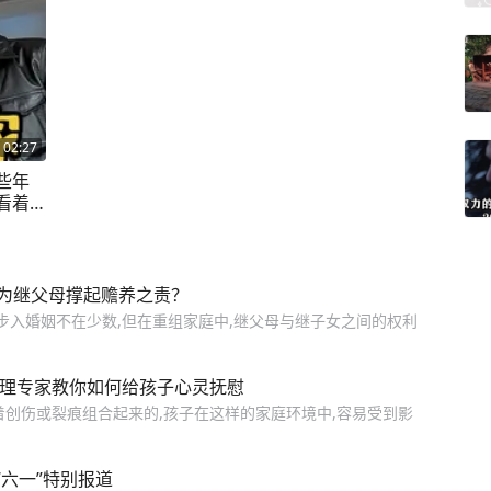
02:27
些年
看着
感到
合
该为继父母撑起赡养之责？
步入婚姻不在少数,但在重组家庭中,继父母与继子女之间的权利
心理专家教你如何给孩子心灵抚慰
带着创伤或裂痕组合起来的,孩子在这样的家庭环境中,容易受到影
六一”特别报道