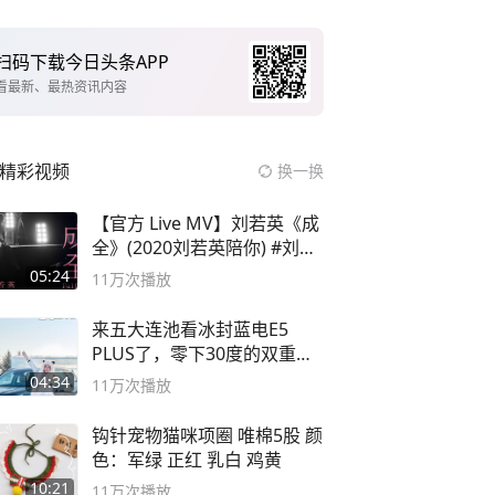
扫码下载今日头条APP
看最新、最热资讯内容
精彩视频
换一换
【官方 Live MV】刘若英《成
全》(2020刘若英陪你) #刘若
英 #成全
05:24
11万
次播放
来五大连池看冰封蓝电E5
PLUS了，零下30度的双重冰
封40小时全录
04:34
11万
次播放
钩针宠物猫咪项圈 唯棉5股 颜
色：军绿 正红 乳白 鸡黄
10:21
11万
次播放