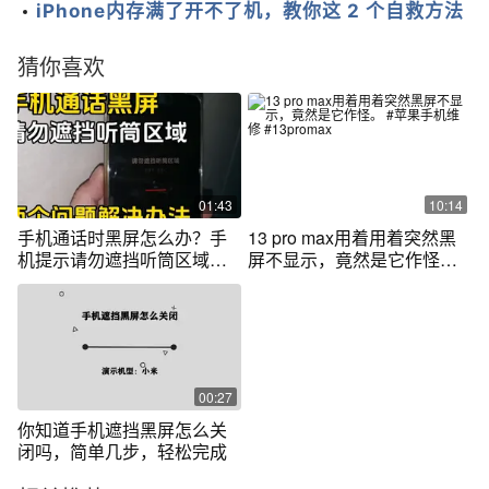
iPhone内存满了开不了机，教你这 2 个自救方法
猜你喜欢
01:43
10:14
手机通话时黑屏怎么办？手
13 pro max用着用着突然黑
机提示请勿遮挡听筒区域如
屏不显示，竟然是它作怪。 #
何关闭？
苹果手机维修 #13promax
00:27
你知道手机遮挡黑屏怎么关
闭吗，简单几步，轻松完成