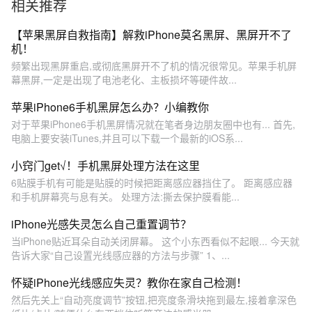
相关推荐
【苹果黑屏自救指南】解救iPhone莫名黑屏、黑屏开不了
机！
频繁出现黑屏重启,或彻底黑屏开不了机的情况很常见。苹果手机屏
幕黑屏,一定是出现了电池老化、主板损坏等硬件故...
苹果iPhone6手机黑屏怎么办？小编教你
对于苹果iPhone6手机黑屏情况就在笔者身边朋友圈中也有... 首先,
电脑上要安装iTunes,并且可以下载一个最新的iOS系...
小窍门get√！手机黑屏处理方法在这里
6贴膜手机有可能是贴膜的时候把距离感应器挡住了。 距离感应器
和手机屏幕亮与息有关。 处理方法:撕去保护膜看能...
iPhone光感失灵怎么自己重置调节？
当iPhone贴近耳朵自动关闭屏幕。 这个小东西看似不起眼... 今天就
告诉大家“自己设置光线感应器的方法与步骤” 1、...
怀疑iPhone光线感应失灵？教你在家自己检测！
然后先关上“自动亮度调节”按钮,把亮度条滑块拖到最左,接着拿深色