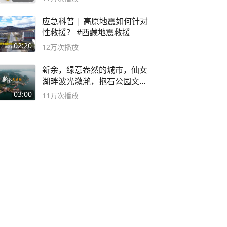
应急科普 | 高原地震如何针对
性救援？ #西藏地震救援
02:20
12万
次播放
新余，绿意盎然的城市，仙女
湖畔波光潋滟，抱石公园文化
深邃……
03:00
11万
次播放