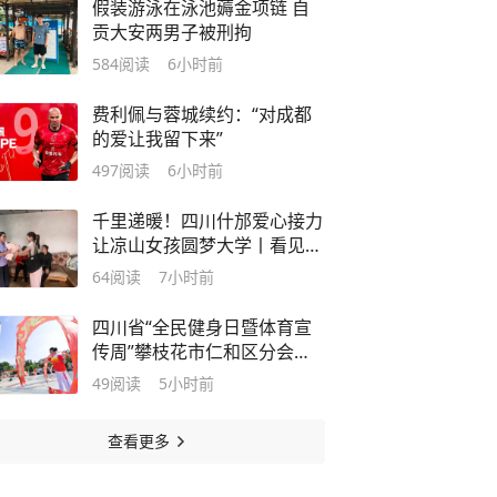
假装游泳在泳池薅金项链 自
贡大安两男子被刑拘
584
阅读
6小时前
费利佩与蓉城续约：“对成都
的爱让我留下来”
497
阅读
6小时前
千里递暖！四川什邡爱心接力
让凉山女孩圆梦大学丨看见正
能量
64
阅读
7小时前
四川省“全民健身日暨体育宣
传周”攀枝花市仁和区分会场
系列活动启幕
49
阅读
5小时前
查看更多