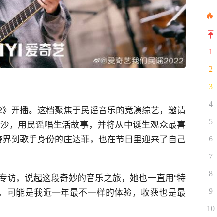
1
2
3
4
022》开播。这档聚焦于民谣音乐的竞演综艺，邀请
5
长沙，用民谣唱生活故事，并将从中诞生观众最喜
式跨界到歌手身份的庄达菲，也在节目里迎来了自己
6
7
8
专访，说起这段奇妙的音乐之旅，她也一直用“特
月，可能是我近一年最不一样的体验，收获也是最
9
10