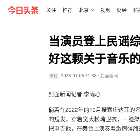
关注
推荐
北京
视频
财经
科
当演员登上民谣
好这颗关于音乐
2023-01-06 11:38
·
封面新闻
原创
封面新闻记者 李雨心
倘若在2022年的10月搜索庄达菲
的短发，穿着宽大松垮卫衣，一脸桀
把电吉他，在舞台上演奏着激情强烈