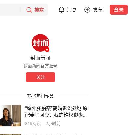
搜索
消息
发布
登录
封面新闻
封面新闻官方账号
关注
TA的热门作品
“婚外胚胎案”离婚诉讼延期 原
配妻子回应：我的维权脚步不
会停下
816
阅读
2小时前