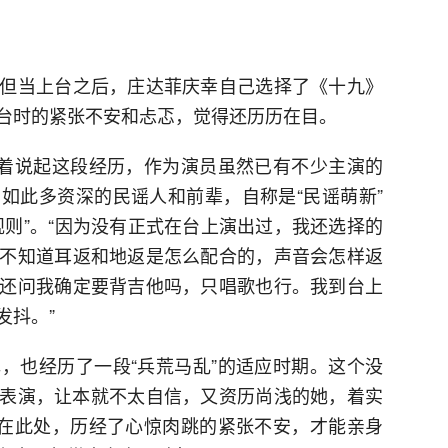
但当上台之后，庄达菲庆幸自己选择了《十九》
台时的紧张不安和忐忑，觉得还历历在目。
笑着说起这段经历，作为演员虽然已有不少主演的
如此多资深的民谣人和前辈，自称是“民谣萌新”
规则”。“因为没有正式在台上演出过，我还选择的
不知道耳返和地返是怎么配合的，声音会怎样返
还问我确定要背吉他吗，只唱歌也行。我到台上
发抖。”
，也经历了一段“兵荒马乱”的适应时期。这个没
开麦表演，让本就不太自信，又资历尚浅的她，着实
就在此处，历经了心惊肉跳的紧张不安，才能亲身