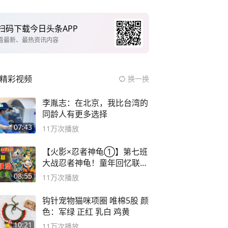
扫码下载今日头条APP
看最新、最热资讯内容
精彩视频
换一换
李胤志：在北京，我比台湾的
同龄人有更多选择
07:43
11万
次播放
【火影×忍者神龟①】第七班
大战忍者神龟！童年回忆联动
论武？
08:55
11万
次播放
钩针宠物猫咪项圈 唯棉5股 颜
色：军绿 正红 乳白 鸡黄
10:21
11万
次播放