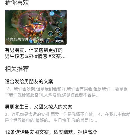
猜你喜欢
00:36
有男朋友，但又遇到更好的
男生该怎么办 #情感 #文案#
语录
相关推荐
适合发给男朋友的文案
13、我们会吵架,但是我们会和好,我们会有误会,但是我们... 要是累
了我们就给彼此空间,人潮汹涌,遇见彼此都不容易,...
男朋友生日，又甜又撩人的文案
3、遇见你是命运的安排,而爱上你是我情不自禁。 4、在我心中你就
是全世界最帅的,最好的。 生日快乐,我的最爱! 5...
12条诙谐朋友圈文案，适度幽默，拒绝高冷