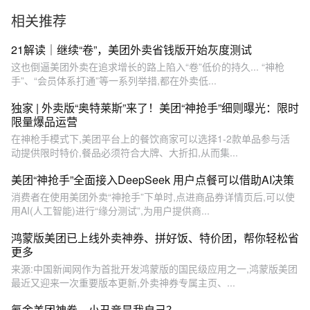
相关推荐
21解读｜继续“卷”，美团外卖省钱版开始灰度测试
这也倒逼美团外卖在追求增长的路上陷入“卷”低价的持久... “神枪
手”、“会员体系打通”等一系列举措,都在外卖低...
独家 | 外卖版“奥特莱斯”来了！美团“神抢手”细则曝光：限时
限量爆品运营
在神枪手模式下,美团平台上的餐饮商家可以选择1-2款单品参与活
动提供限时特价,餐品必须符合大牌、大折扣,从而集...
美团“神抢手”全面接入DeepSeek 用户点餐可以借助AI决策
消费者在使用美团外卖“神抢手”下单时,点进商品券详情页后,可以使
用AI(人工智能)进行“缘分测试”,为用户提供商...
鸿蒙版美团已上线外卖神券、拼好饭、特价团，帮你轻松省
更多
来源:中国新闻网作为首批开发鸿蒙版的国民级应用之一,鸿蒙版美团
最近又迎来一次重要版本更新,外卖神券专属主页、...
氪金美团神券，小丑竟是我自己？