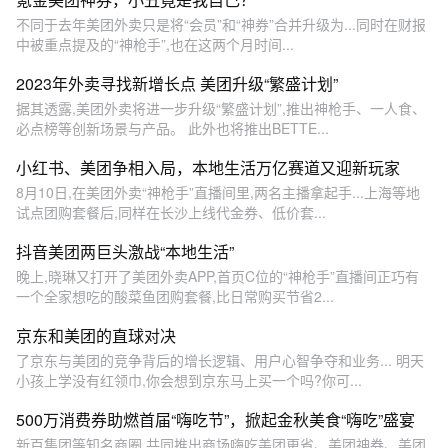
不同于去年美团外卖只是将“会员”和“神券”合并升级为...同时在财报
中被重点提及的“神枪手”,也在这两个月时间...
2023年外卖寻找新增长点 美团升级“繁盛计划”
据其透露,美团外卖将进一步升级“繁盛计划”,推出神枪手、一人食、
必点榜等创新场景与产品。 此外也将推出BETTE...
小红书、美团争相入局，本地生活万亿赛道又迎新玩家
8月10日,在美团外卖“神枪手”直播间里,两名主播拿起手...上海等地
试点团购套餐后,同样在长沙上线代金券、低价套...
抖音美团两巨头激战“本地生活”
晚上,晓琳又打开了美团外卖APP,首页C位的“神枪手”直播间正巧有
一个全家想吃的酸菜鱼团购套餐,比日常购买节省2...
京东和美团的直球对决
了京东与美团的竞争背后的增长逻辑、用户心智争夺和业务... 明天
小孩上学没有红领巾,你会想到京东马上买一个吗?你可...
500万消费券助燃首届“嗨吃节”，掀起金秋美食“嗨吃”盛宴
新百集团等知名商圈,共同推出商场嗨吃美团更省、美团神券、美团