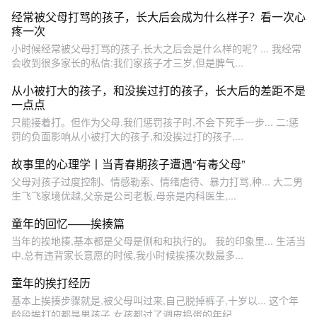
经常被父母打骂的孩子，长大后会成为什么样子？看一次心
疼一次
小时候经常被父母打骂的孩子,长大之后会是什么样的呢? ... 我经常
会收到很多家长的私信:我们家孩子才三岁,但是脾气...
从小被打大的孩子，和没挨过打的孩子，长大后的差距不是
一点点
只能接着打。但作为父母,我们惩罚孩子时,不会下死手一步... 二:惩
罚的负面影响从小被打大的孩子,和没挨过打的孩子,...
故事里的心理学丨当青春期孩子遭遇“有毒父母”
父母对孩子过度控制、情感勒索、情绪虐待、暴力打骂,种... 大二男
生飞飞家境优越,父亲是公司老板,母亲是内科医生,...
童年的回忆——挨揍篇
当年的挨地揍,基本都是父母是侧和和执行的。 我的印象里... 生活当
中,总有违背家长意愿的时候,我小时候挨揍次数最多...
童年的挨打经历
基本上挨揍步骤就是,被父母叫过来,自己脱掉裤子,十岁以... 这个年
龄段挨打的都是男孩子,女孩都过了调皮捣蛋的年纪...