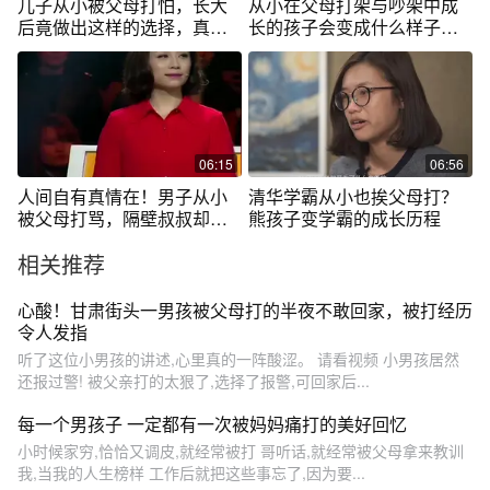
儿子从小被父母打怕，长大
从小在父母打架与吵架中成
后竟做出这样的选择，真是
长的孩子会变成什么样子，
太有想法了！
一起来听听吧
06:15
06:56
人间自有真情在！男子从小
清华学霸从小也挨父母打？
被父母打骂，隔壁叔叔却把
熊孩子变学霸的成长历程
他当亲儿子养
相关推荐
心酸！甘肃街头一男孩被父母打的半夜不敢回家，被打经历
令人发指
听了这位小男孩的讲述,心里真的一阵酸涩。 请看视频 小男孩居然
还报过警! 被父亲打的太狠了,选择了报警,可回家后...
每一个男孩子 一定都有一次被妈妈痛打的美好回忆
小时候家穷,恰恰又调皮,就经常被打 哥听话,就经常被父母拿来教训
我,当我的人生榜样 工作后就把这些事忘了,因为要...