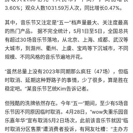
3.60%；观众人数1031.59万人次，同比增长0.47%。
其中，音乐节又注定是“五一”档声量最大、关注度最高
的热门产品。 据不完全统计，5月1日至5日，全国总共
有超过30场音乐节落地，从北京、上海、成都、武汉等
大城市，到滁州、衢州、上虞、宝鸡等下沉城市，不同
规模、不同风格的音乐节遍地开花。
“虽然总量上没有2023年同期那么疯狂（47场），但临
时取消、延期这种野路子的事情，少了很多，算是胜在
稳定吧。”某音乐节艺统Kim告诉记者。
但残酷的洗牌依然存在。今年“五一”期间，至少有5场音
乐节因不同原因临时取消。4月28日，“wow失重乐园音
乐嘉年华”宣布取消5月2日场次，此前该音乐节就因“临
时取消分区售票”遭消费者投诉，有网友吐槽：“主办方