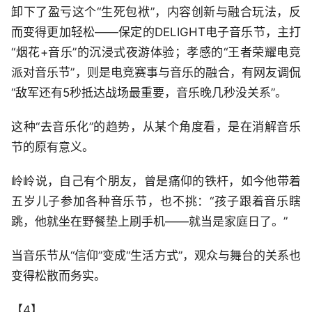
卸下了盈亏这个“生死包袱”，内容创新与融合玩法，反
而变得更加轻松——保定的DELIGHT电子音乐节，主打
“烟花+音乐”的沉浸式夜游体验；孝感的“王者荣耀电竞
派对音乐节”，则是电竞赛事与音乐的融合，有网友调侃
“敌军还有5秒抵达战场最重要，音乐晚几秒没关系”。
这种“去音乐化”的趋势，从某个角度看，是在消解音乐
节的原有意义。
岭岭说，自己有个朋友，曾是痛仰的铁杆，如今他带着
五岁儿子参加各种音乐节，也不挑：“孩子跟着音乐瞎
跳，他就坐在野餐垫上刷手机——就当是家庭日了。”
当音乐节从“信仰”变成“生活方式”，观众与舞台的关系也
变得松散而务实。
【4】