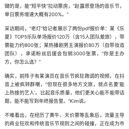
键的是，能“短平快”拉动票房，“赵露思登场的音乐节，
单日票务增速大概有200%。”
采访期间，“老灯”给记者展示了两份pdf报价单：某《乐
夏》TOP5乐队单场报价120万（含15人团队差旅），带
票能力约800张；某热播剧男主演报价80万（自带妆造
团队），承诺粉丝后援会包销3000张票，“你是主办
方，你怎么选？”
确实，前阵子有某演员在音乐节疯狂跑调的视频，在抖
音上被疯转群嘲，“但现在很多地方文旅，就点名要‘能
上热搜的艺人’。比起音乐质量，他们更关心能不能带话
题，能不能写到年终报告里。”Kim说。
不难看出，在经历了黄牛、天价票等乱象后，流量主导
的商业狂欢和传统音乐节规则之间的碰撞，正在成为市