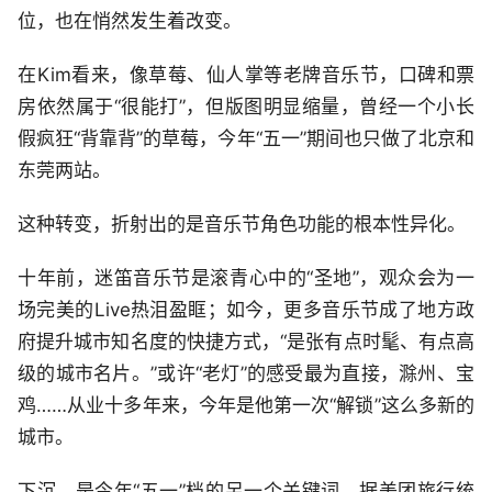
位，也在悄然发生着改变。
在Kim看来，像草莓、仙人掌等老牌音乐节，口碑和票
房依然属于“很能打”，但版图明显缩量，曾经一个小长
假疯狂“背靠背”的草莓，今年“五一”期间也只做了北京和
东莞两站。
这种转变，折射出的是音乐节角色功能的根本性异化。
十年前，迷笛音乐节是滚青心中的“圣地”，观众会为一
场完美的Live热泪盈眶；如今，更多音乐节成了地方政
府提升城市知名度的快捷方式，“是张有点时髦、有点高
级的城市名片。”或许“老灯”的感受最为直接，滁州、宝
鸡……从业十多年来，今年是他第一次“解锁”这么多新的
城市。
下沉，是今年“五一”档的另一个关键词。据美团旅行统