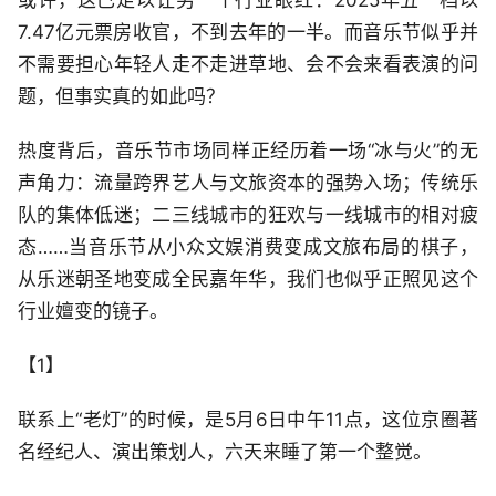
或许，这已足以让另一个行业眼红：2025年五一档以
7.47亿元票房收官，不到去年的一半。而音乐节似乎并
不需要担心年轻人走不走进草地、会不会来看表演的问
题，但事实真的如此吗？
热度背后，音乐节市场同样正经历着一场“冰与火”的无
声角力：流量跨界艺人与文旅资本的强势入场；传统乐
队的集体低迷；二三线城市的狂欢与一线城市的相对疲
态……当音乐节从小众文娱消费变成文旅布局的棋子，
从乐迷朝圣地变成全民嘉年华，我们也似乎正照见这个
行业嬗变的镜子。
【1】
联系上“老灯”的时候，是5月6日中午11点，这位京圈著
名经纪人、演出策划人，六天来睡了第一个整觉。