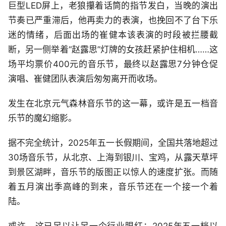
巨型LED屏上，老狼攥着话筒的指节发白，当晚的演出
节奏已严重滞后，他再卖力的表演，也挽回不了台下乐
迷的情绪，后面出场的崔健本该表演的时段被拦腰截
断，另一侧举着“赵露思”灯牌的女孩赶紧护住相机……这
场平均票价400元的音乐节，最终以赵露思7分钟仓促
演唱、崔健团队表演后匆匆离开而收场。
发生在北京元气森林音乐节的这一幕，或许是五一档音
乐节的魔幻缩影。
据不完全统计，2025年五一长假期间，全国共落地超过
30场音乐节，从北京、上海到银川、宝鸡，从露天草坪
到景区湖畔，音乐节的版图正以惊人的速度扩张。而随
着五月演出季高峰的到来，音乐节还在一个接一个着
陆。