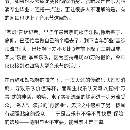
节，如果说罗云熙是男团偶像出身，张新成是音乐剧表
演专业毕业，还搭一点边，更让很多人不理解的是，有
的网红也吃上了音乐节这碗饭。
“老灯”告诉记者，早些年最带票的那些乐队,像新裤子、
痛仰，已经忙着做自己的个唱去了，剩下当年那些“音综
顶流”乐队，出场频率差不多比3年前下降了三到四成。
某支“乐夏”季军乐队，因为坚持每场40万的报价，今年
仅仅接到过四场大型音乐节的活儿。
在音综和短视频的覆盖下，一度火过的传统乐队过度消
耗，导致乐队价值稀释，而新生代乐队又难以复制“万
青”式的神话，嘻哈、电子等新流派的崛起进一步分流受
众，“秀人”、演员的“再就业”，无形之中吸引了另一拨具
有超强黏度的受众——于是音乐节不得不寻找更“保险”
的选项——能唱与否不重要，能带票才是王道。