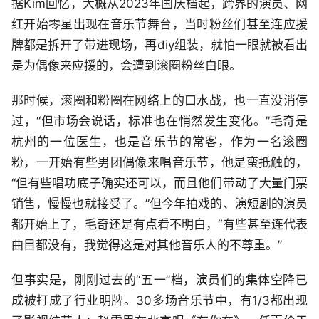
据Kim回忆，大概从2023年国庆档起，跨界的演员、网
红开始零星出现在音乐节舞台，当时粉丝们甚至连应援
牌都是拆开了带进现场，再diy组装，就怕一眼就被看出
是为偶像来应援的，会遭到滚圈粉丝白眼。
那时候，滚圈和粉圈在网络上的口水战，也一直没消停
过，“但市场会说话，标准也在悄然发生变化。”毛奇是
杭州的一位医生，也是音乐节的常客，作为一名滚圈
粉，一开始有些男团偶像来唱音乐节，他是蛮抵触的，
“但有些唱功底子确实还可以，而且他们带动了大量门票
销售，慢慢也就接受了。”但今年拍戏的、演短剧的演员
都开始上了，毛奇还是有点看不明白，“有些甚至连代表
曲目都没有，我觉得这是对其他音乐人的不尊重。”
但事实是，刚刚过去的“五一”档，演员们的集体空降已
成被打成了行业明牌。30多场音乐节中，有1/3都出现