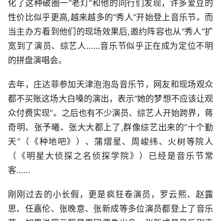
化了这种破圈一“老灯”和他的同行们发现，许多爱豆的
性价比似乎更高,越来越多的“秀人”开始登上音乐节。而
当主办方看到他们的现场效果后,邀约阵容也从“秀人”扩
宽到了演员、综艺人……音乐节似乎正在成为定位不明
的拼盘演唱会。
去年，庄达菲参加天津泡泡岛音乐节，网友和现场观众
都不买账这场大白嗓的演出，表示“她的梦想不应该让观
众付费实现”。之后也有不少演员、综艺人开始跨界，蒋
奇明、张予曦、张大大都上了,群像综艺出来的“十个勤
天”（《种地吧》）、蒲熠星、周峻纬、火树等院人
（《明星大侦探之名侦探学院》）已经是音乐节常
客……
刚刚过去的小长假，更是疯狂卷演员，罗云熙、赵露
思、任嘉伦、张晚意、张新成等多位演员都登上了音乐