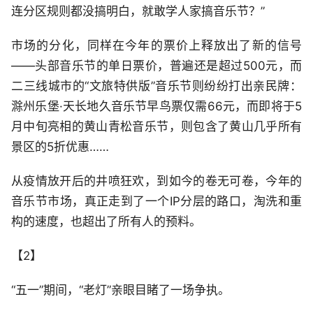
连分区规则都没搞明白，就敢学人家搞音乐节？”
市场的分化，同样在今年的票价上释放出了新的信号
——头部音乐节的单日票价，普遍还是超过500元，而
二三线城市的“文旅特供版”音乐节则纷纷打出亲民牌：
滁州乐堡·天长地久音乐节早鸟票仅需66元，而即将于5
月中旬亮相的黄山青松音乐节，则包含了黄山几乎所有
景区的5折优惠……
从疫情放开后的井喷狂欢，到如今的卷无可卷，今年的
音乐节市场，真正走到了一个IP分层的路口，淘洗和重
构的速度，也超出了所有人的预料。
【2】
“五一”期间，“老灯”亲眼目睹了一场争执。