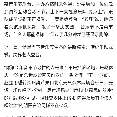
某音乐节后台，主办方临时来沟通，说要增加一位偶像
演员的互动合影环节，让下一支摇滚乐队“晚点上”，乐
队成员觉得不可接受，一度拒绝登台。“老灯”说，他还
看到该乐队贝斯手发了一条朋友圈：“音乐节不是菜市
场，什么人都能摆摊！”但过了几分钟就已经显示删除。
这一幕，恰是当下音乐节生态的最新缩影：传统乐队式
微，跨界艺人登台。
“你猜今年音乐节最忙的人是谁？不是摇滚老炮，是赵露
思。”这是乐迷岭岭两天前发的一条微博。“五一”期间，
赵露思辗转滁州葫芦果和北京元气森林两场音乐节，最
短一场仅唱了7分钟。尽管现场尖叫声和“赵露思向前冲”
的灯牌随处可见，但社交媒体上诸如“内娱演员有个伟大
唱跳梦”的阴阳言论同样不在少数。