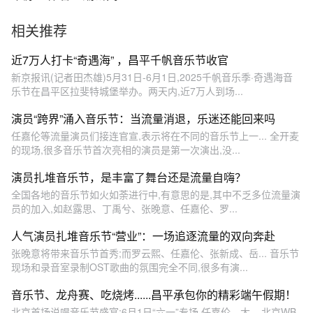
相关推荐
近7万人打卡“奇遇海” ，昌平千帆音乐节收官
新京报讯(记者田杰雄)5月31日-6月1日,2025千帆音乐季·奇遇海音
乐节在昌平区拉斐特城堡举办。两天内,近7万人到场...
演员“跨界”涌入音乐节：当流量消退，乐迷还能回来吗
任嘉伦等流量演员们接连官宣,表示将在不同的音乐节上一... 全开麦
的现场,很多音乐节首次亮相的演员是第一次演出,没...
演员扎堆音乐节，是丰富了舞台还是流量自嗨？
全国各地的音乐节如火如荼进行中,有意思的是,其中不乏多位流量演
员的加入,如赵露思、丁禹兮、张晚意、任嘉伦、罗...
人气演员扎堆音乐节“营业”：一场追逐流量的双向奔赴
张晚意将带来音乐节首秀;而罗云熙、任嘉伦、张新成、岳... 音乐节
现场和录音室录制OST歌曲的氛围完全不同,很多有演...
音乐节、龙舟赛、吃烧烤......昌平承包你的精彩端午假期！
北京首场说唱音乐节盛宴;6月1日“六一”专场,任嘉伦、大... 北京WB