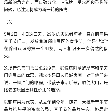
场新的角力点，而口碑分化、IP洗牌、受众画像重构等
问题，也注定将成为新一轮的阵痛。
【3】
5月2日—4日这三天，29岁的志愿者阿蒙一直在葫芦果
音乐节门口，发放着琅琊山景区的宣传册，他是“老灯”
在滁州认识的第一个朋友，两人相识于一次偶然的借
火。
这场音乐节门票最低299元，据说还附赠醉翁亭和南天
门等景点的优惠，观众多是周边县城家庭。对于他们来
说，一脚油门的路程，带孩子来听听歌，顺便爬山，是
比去游乐园更具性价比的选择。
以葫芦果为代表，从去年到今年，随着一大批新音乐节
品牌携热乎的资本入局，音乐节的品牌生态、格局定