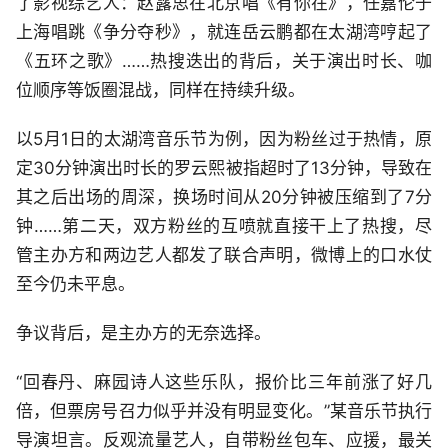
了影视综艺人：赵露思在北京唱《有你在》，任嘉伦于
上海唱跳《争分夺秒》，就连岳云鹏都在太湖湾哼起了
《五环之歌》……热搜迭出的背后，关于演出时长、咖
位顺序等饭圈混战，同样在持续升级。
以5月1日的太湖湾音乐节为例，因为粉丝过于热情，原
定30分钟演出时长的罗云熙被指超时了13分钟，导致在
其之后出场的周深，换场时间从20分钟被压缩到了7分
钟……第二天，双方粉丝的互喷就直接干上了热搜，尽
管主办方和两边艺人都发了联合声明，微博上的口水仗
至今仍未平息。
争议背后，是主办方的无奈选择。
“回春丹、麻园诗人这些乐队，报价比三年前涨了好几
倍，但票房号召力似乎并没有明显变化。”某音乐节执行
导演坦言。反观流量艺人，自带粉丝包车、应援，最关