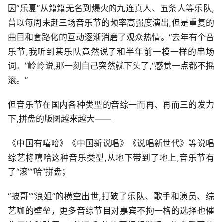
因“乐夏”从籍籍无名到爆火的九连真人、五条人等乐队,
曾以每周末赶三场音乐节的频率高强度演出,但是重复的
曲目和套路化的互动逐渐消磨了观众热情。“去年有个音
乐节,我听到某乐队竟然说了和半年前一模一样的串场
词。”岭岭说,那一刻自己突然就下头了,“感觉一点都不摇
滚。”
但音乐节在国内各种类型的音综一而再、再而三的发力
下,拼盘的版图越来越大——
《中国有嘻哈》《中国新说唱》《说唱新世代》等说唱
综艺将嘻哈这种音乐类型,从地下带到了地上,音乐节有
了“滚”“哈”拼盘；
“披哥”“浪姐”的横空出世,打破了乐队、歌手和演员、综
艺咖的壁垒，更多音综节目对嘉宾不拘一格的选择也催