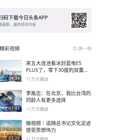
扫码下载今日头条APP
看最新、最热资讯内容
精彩视频
换一换
来五大连池看冰封蓝电E5
PLUS了，零下30度的双重冰
封40小时全录
04:34
11万
次播放
李胤志：在北京，我比台湾的
同龄人有更多选择
07:43
11万
次播放
微视频｜追随总书记文化足迹
感受思想伟力
03:20
11万
次播放