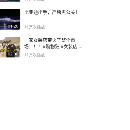
比亚迪出手，严惩黑公关！
01:20
11万
次播放
一家女装店带火了整个市
场！！！#购物狂 #女装店 #
高品质女装
02:00
11万
次播放