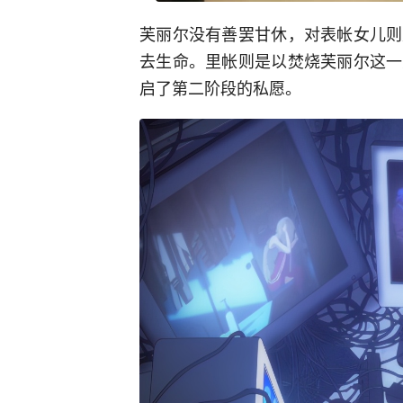
芙丽尔没有善罢甘休，对表帐女儿则
去生命。里帐则是以焚烧芙丽尔这一
启了第二阶段的私愿。