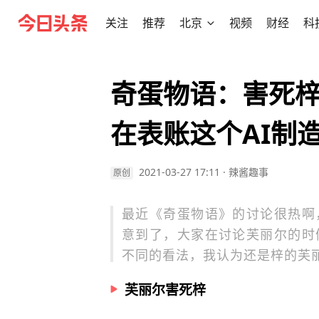
关注
推荐
北京
视频
财经
科
奇蛋物语：害死梓
在表账这个AI制
2021-03-27 17:11
·
辣酱趣事
原创
最近《奇蛋物语》的讨论很热啊
意到了，大家在讨论芙丽尔的时
不同的看法，我认为还是梓的芙
芙丽尔害死梓