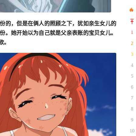
身份的，但是在俩人的照顾之下，犹如亲生女儿的
身份。她开始以为自己就是父亲表账的宝贝女儿。
1
欲。
2
3
4
5
6
7
8
9
10