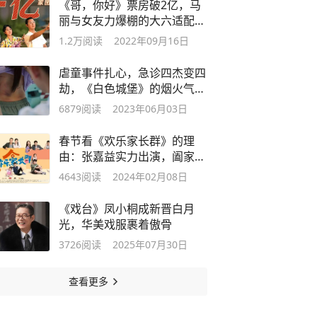
《哥，你好》票房破2亿，马
丽与女友力爆棚的大六适配度
极高
1.2万
阅读
2022年09月16日
虐童事件扎心，急诊四杰变四
劫，《白色城堡》的烟火气好
暖心
6879
阅读
2023年06月03日
春节看《欢乐家长群》的理
由：张嘉益实力出演，阖家欢
乐谁不爱？
4643
阅读
2024年02月08日
《戏台》凤小桐成新晋白月
光，华美戏服裹着傲骨
3726
阅读
2025年07月30日
查看更多