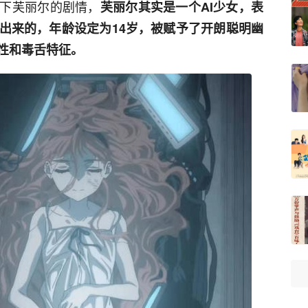
下芙丽尔的剧情，
芙丽尔其实是一个AI少女，表
出来的，年龄设定为14岁，被赋予了开朗聪明幽
性和毒舌特征。