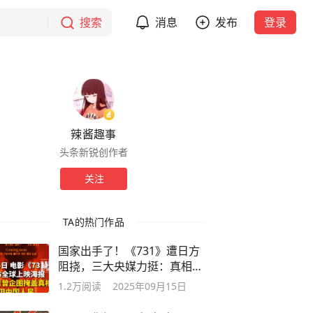
搜索
消息
发布
登录
辣酱趣事
头条新锐创作者
关注
TA的热门作品
国家出手了！《731》遭日方
阻挠，三大央媒力挺：真相绝
不让抹掉
1.2万
阅读
2025年09月15日