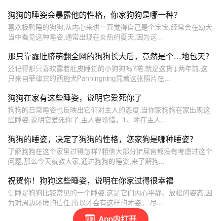
狗狗的睡姿会暴露他的性格，你家狗狗是哪一种？
喜欢板鸭睡的狗狗,从内心来讲一直觉得自己是个宝宝,经常会在幼犬
当中看见这种睡姿,通常出现在炎热的夏天,因为这...
那只靠露肚脐萌翻全网的狗狗长大后，竟然是个…地包天？
还记得那只喜欢露着肚皮睡觉的小狗狗吗?喏,就是这货↓两年前,这
只来自菲律宾的西施犬Panningning凭着这张照片在...
狗狗在家有这些睡姿，说明它爱死你了
狗狗的日常睡姿也反映出它们对主人的态度,当你家狗狗在家出现这
些睡姿,说明它爱死你了,主人要珍惜。1、睡在主人...
狗狗的睡姿，决定了狗狗的性格，您家狗是哪种睡姿？
了解狗狗在这个家里过得怎样?相信大部分铲屎官都没有考虑过这个
问题,那么今天就教大家,通过狗狗的睡姿,来了解狗...
祝贺你！狗狗这些睡姿，说明在你家过得很幸福
侧睡是狗狗比较常见的一个睡姿,这是它们内心平静、放松的姿态,因
为对周边环境的信任,所以才会有这样的睡姿。 尽...
App内打开