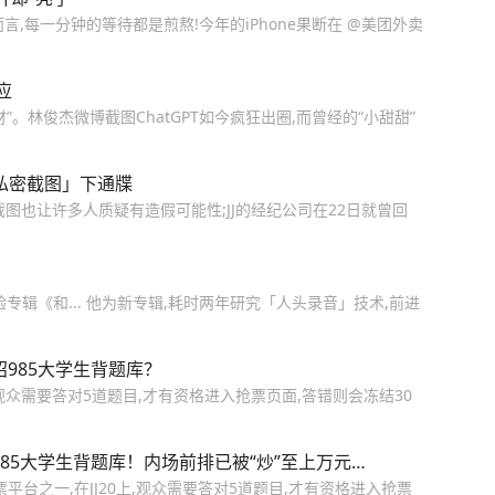
果粉而言,每一分钟的等待都是煎熬!今年的iPhone果断在 @美团外卖
应
。林俊杰微博截图ChatGPT如今疯狂出圈,而曾经的“小甜甜”
私密截图」下通牒
图也让许多人质疑有造假可能性;JJ的经纪公司在22日就曾回
辑《和... 他为新专辑,耗时两年研究「人头录音」技术,前进
985大学生背题库？
,观众需要答对5道题目,才有资格进入抢票页面,答错则会冻结30
85大学生背题库！内场前排已被“炒”至上万元…
台之一,在JJ20上,观众需要答对5道题目,才有资格进入抢票