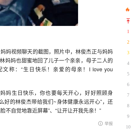
1
2
组与妈妈视频聊天的截图，照片中，林俊杰正与妈妈
3
林妈妈也甜蜜地回了儿子一个亲亲，母子二人的
4
：“生日快乐！亲爱的母亲！I love you
5
6
林妈妈生日快乐，你也要每天开心，好好照顾身
7
这么好的林俊杰带给我们~身体健康永远开心”，还
8
脸不自觉地靠近屏幕”、“让开让开我先亲！”
9
举报
10