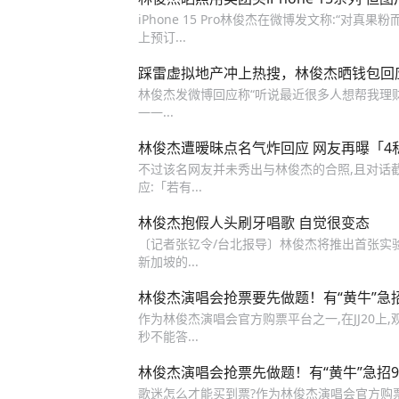
iPhone 15 Pro林俊杰在微博发文称:“对真
上预订...
踩雷虚拟地产冲上热搜，林俊杰晒钱包回
林俊杰发微博回应称“听说最近很多人想帮我理财”
——...
林俊杰遭暧昧点名气炸回应 网友再曝「4
不过该名网友并未秀出与林俊杰的合照,且对话截
应:「若有...
林俊杰抱假人头刷牙唱歌 自觉很变态
〔记者张钇令/台北报导〕林俊杰将推出首张实验专
新加坡的...
林俊杰演唱会抢票要先做题！有“黄牛”急招
作为林俊杰演唱会官方购票平台之一,在JJ20上
秒不能答...
林俊杰演唱会抢票先做题！有“黄牛”急招9
歌迷怎么才能买到票?作为林俊杰演唱会官方购票平