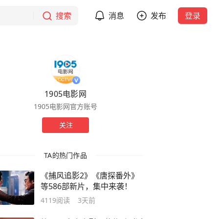
搜索
消息
发布
登录
1905电影网
1905电影网官方账号
关注
TA的热门作品
《捕风追影2》《唐探番外》
等586部新片，集中来袭！
4119
阅读
3天前