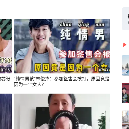
01:15
07:43
他嚣张
“纯情男孩”林俊杰：参加签售会被打，原因竟是
因为一个女人？