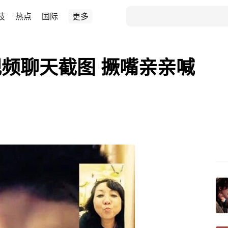
技
热点
国际
更多
频聊天截图 撅嘴亲亲喊