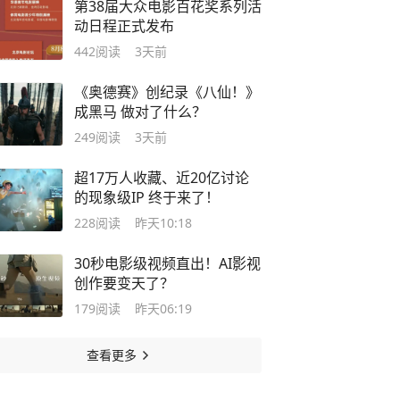
第38届大众电影百花奖系列活
动日程正式发布
442
阅读
3天前
《奥德赛》创纪录《八仙！》
成黑马 做对了什么？
249
阅读
3天前
超17万人收藏、近20亿讨论
的现象级IP 终于来了！
228
阅读
昨天10:18
30秒电影级视频直出！AI影视
创作要变天了？
179
阅读
昨天06:19
查看更多