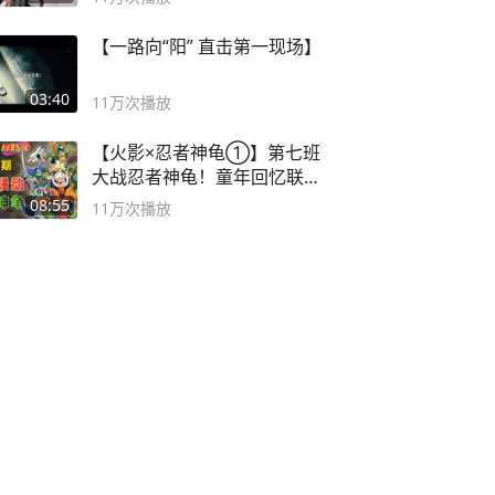
【一路向“阳” 直击第一现场】
03:40
11万
次播放
【火影×忍者神龟①】第七班
大战忍者神龟！童年回忆联动
论武？
08:55
11万
次播放