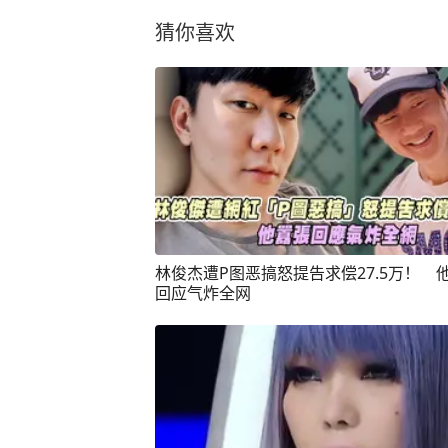
猜你喜欢
林俊杰遭P图恶搞怒提告求偿27.5万！ 
回应气炸全网