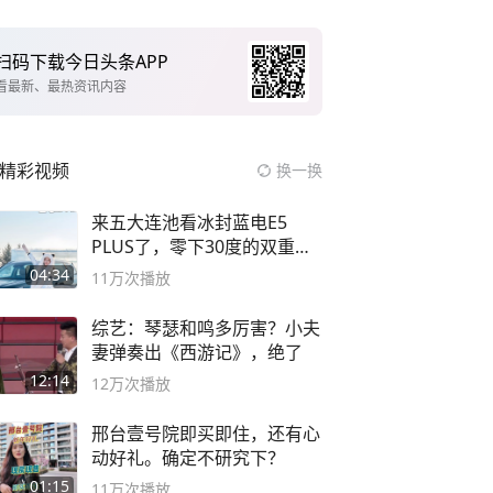
扫码下载今日头条APP
看最新、最热资讯内容
精彩视频
换一换
来五大连池看冰封蓝电E5
PLUS了，零下30度的双重冰
封40小时全录
04:34
11万
次播放
综艺：琴瑟和鸣多厉害？小夫
妻弹奏出《西游记》，绝了
12:14
12万
次播放
邢台壹号院即买即住，还有心
动好礼。确定不研究下？
01:15
11万
次播放