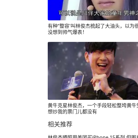
有种“整容'叫林俊杰梳起了大油头，以为
没想到帅气爆表！
黄牛克星林俊杰，一个手段轻松整垮黄牛
想炒我的票门儿都没有
相关推荐
林俊杰晒照用美团买iPhone 15系列 但图