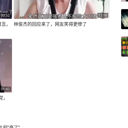
00:52
12:16
很丑，
林俊杰的回应来了，网友笑得更惨了
01:42
党，
片却“亮了”