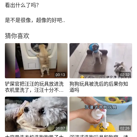
看出什么了吗？
是不是很像，超像的好吧..
猜你喜欢
00:13
02:32
铲屎官把汪汪的玩具放进洗
狗狗玩具被洗后的后果你知
衣机里洗了，汪汪十分不放
道吗
心一直盯着看
01:07
02:26