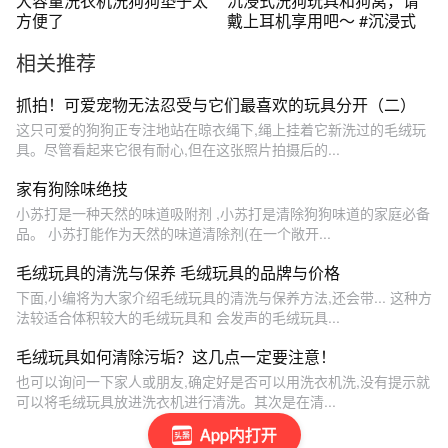
大容量洗衣机洗狗狗垫子太
沉浸式洗狗玩具和狗窝，请
方便了
戴上耳机享用吧～ #沉浸式
相关推荐
抓拍！可爱宠物无法忍受与它们最喜欢的玩具分开（二）
这只可爱的狗狗正专注地站在晾衣绳下,绳上挂着它新洗过的毛绒玩
具。尽管看起来它很有耐心,但在这张照片拍摄后的...
家有狗除味绝技
小苏打是一种天然的味道吸附剂 ,小苏打是清除狗狗味道的家庭必备
品。 小苏打能作为天然的味道清除剂(在一个敞开...
毛绒玩具的清洗与保养 毛绒玩具的品牌与价格
下面,小编将为大家介绍毛绒玩具的清洗与保养方法,还会带... 这种方
法较适合体积较大的毛绒玩具和 会发声的毛绒玩具...
毛绒玩具如何清除污垢？这几点一定要注意！
也可以询问一下家人或朋友,确定好是否可以用洗衣机洗,没有提示就
可以将毛绒玩具放进洗衣机进行清洗。其次是在清...
App内打开