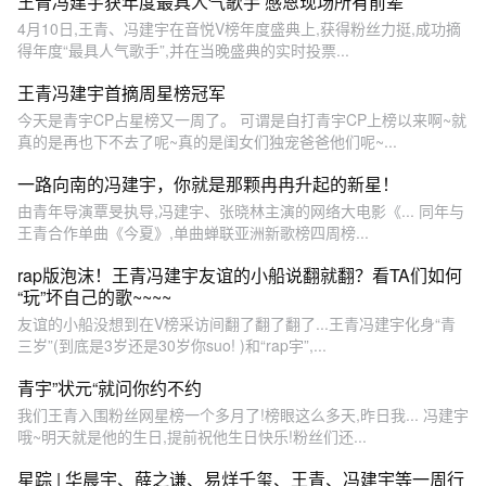
王青冯建宇获年度最具人气歌手 感恩现场所有前辈
4月10日,王青、冯建宇在音悦V榜年度盛典上,获得粉丝力挺,成功摘
得年度“最具人气歌手”,并在当晚盛典的实时投票...
王青冯建宇首摘周星榜冠军
今天是青宇CP占星榜又一周了。 可谓是自打青宇CP上榜以来啊~就
真的是再也下不去了呢~真的是闺女们独宠爸爸他们呢~...
一路向南的冯建宇，你就是那颗冉冉升起的新星！
由青年导演覃旻执导,冯建宇、张晓林主演的网络大电影《... 同年与
王青合作单曲《今夏》,单曲蝉联亚洲新歌榜四周榜...
rap版泡沫！王青冯建宇友谊的小船说翻就翻？看TA们如何
“玩”坏自己的歌~~~~
友谊的小船没想到在V榜采访间翻了翻了翻了...王青冯建宇化身“青
三岁”(到底是3岁还是30岁你suo! )和“rap宇”,...
青宇”状元“就问你约不约
我们王青入围粉丝网星榜一个多月了!榜眼这么多天,昨日我... 冯建宇
哦~明天就是他的生日,提前祝他生日快乐!粉丝们还...
星踪 | 华晨宇、薛之谦、易烊千玺、王青、冯建宇等一周行