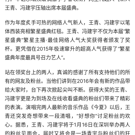
王青、冯建宇压轴出席本届盛典。
作为年度炙手可热的网络人气新人，王青、冯建宇以笔
体西装亮相繁星盛典红毯。王青、冯建宇不仅为本届“繁
星盛典”繁星主播·最佳网络人气大奖获得者颁发了奖
杯。更凭借在2015年极速窜升的超高人气获得了“繁星
盛典年度最具号召力艺人”。
站在领奖台上的两人，真诚的感谢了所有支持他们的所
有的网友及粉丝。当他们讲到在2016年会有新的作品带
给大家时，台下再次掀起尖叫不断。获得大奖的王青、
冯建宇更是为到场及在线收看盛典的粉丝们带来了精彩
的表演。演唱完两人最新的音乐作品《今夏》以后，王
青还突发奇想带来一段清唱，“好想你”讨足粉丝的欢
心。据悉，王青、冯建宇将于1月16日在深圳举办两人
的粉丝见面会，届时又将会是一场青宇与粉丝们的狂