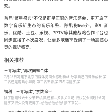
欢。
首届“繁星盛典”不仅是群星汇聚的音乐盛会，更开启了
数字音乐新生态的音乐年鉴。除酷狗live外，彩虹音
乐、优酷、土豆、乐视、PPTV等其他战略合作平台也
同步直播了本次盛况，让更多歌迷享受到了一场震撼心
灵的视听盛宴。
相关推荐
王青冯建宇再次同框合体
7月28日冯建宇北京的媒体见面会感谢粉丝,分享自己的音乐成长 第
二名还是鹿晗小鲜肉,第三名王青,第四名冯建宇,第...
福利！王青冯建宇票数追平
除了刚刚过去七夕节开机屏,还有...多多关注吧,很快就会揭晓啦! 冯
建宇又很久没有更博了..想他想他想他! 接下来就...