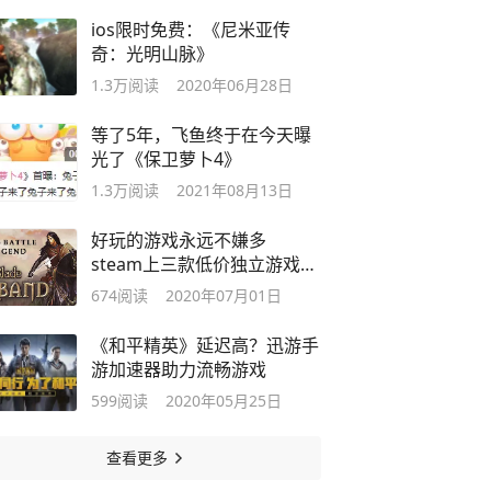
ios限时免费：《尼米亚传
奇：光明山脉》
1.3万
阅读
2020年06月28日
等了5年，飞鱼终于在今天曝
光了《保卫萝卜4》
1.3万
阅读
2021年08月13日
好玩的游戏永远不嫌多
steam上三款低价独立游戏推
荐
674
阅读
2020年07月01日
《和平精英》延迟高？迅游手
游加速器助力流畅游戏
599
阅读
2020年05月25日
查看更多