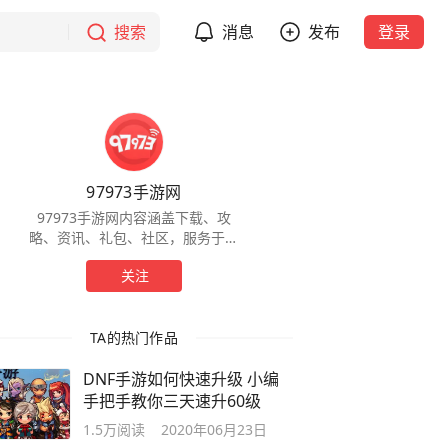
搜索
消息
发布
登录
97973手游网
97973手游网内容涵盖下载、攻
略、资讯、礼包、社区，服务于全
球手游玩家，为玩家提供一站式服
关注
务。
TA的热门作品
DNF手游如何快速升级 小编
手把手教你三天速升60级
1.5万
阅读
2020年06月23日