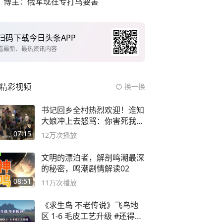
博主：俄军现在专打乌要害
扫码下载今日头条APP
看最新、最热资讯内容
精彩视频
换一换
书记回乡全村热烈欢迎！谁知
大娘冲上去怒骂：你害死我儿
子
07:15
12万
次播放
文明的漂泊者，解剖鸣潮最深
的秘密，鸣潮剧情解读02
08:51
11万
次播放
《求生岛 不老传说》飞鸟地
区 1-6 毛皮工艺升级 #还得是