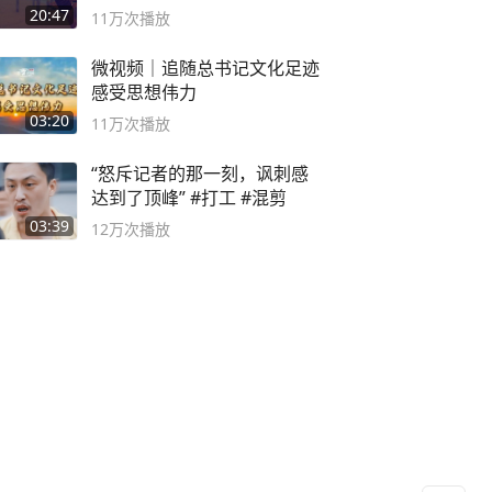
主机大作
20:47
11万
次播放
微视频｜追随总书记文化足迹
感受思想伟力
03:20
11万
次播放
“怒斥记者的那一刻，讽刺感
达到了顶峰” #打工 #混剪
03:39
12万
次播放