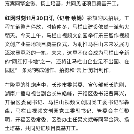
嘉宾同擎金锹、扬土培基，共同见证项目奠基开工。
红网时刻11月30日讯（记者 蔡娟）
彩旗迎风招展，工
程车辆整齐停放，时值仲冬，马栏山建设依然一派热火
朝天。今天上午，马栏山视频文创园举行乐田智作视频
文创产业基地项目奠基仪式，为助推马栏山未来发展再
添浓墨重彩的一笔。未来，这里不仅会成为马栏山全新
的“网红打卡地”之一，还将让马栏山企业足不出园、在
园区“一条龙”完成创作、拍摄和“云上”剪辑制作。
在隆重的礼炮声中，长沙市委常委、宣传部部长陈刚，
湖南广播电视台副台长朱皓峰，开福区委书记曹再兴，
开福区委副书记、马栏山视频文创园党工委书记邹犇
淼，马栏山视频文创园党工委副书记、管委会主任黎
明，开福区委常委、区委办主任易文斌等同擎金锹、扬
土培基，共同见证项目奠基开工。