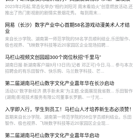
2023年2月起,常态化举办“相约浏阳河 周末看焰火”创意燃放活动,还
推出了热门影视剧的剧情实景烟花秀。 每到周末...
网易（长沙）数字产业中心首期58名游戏动漫美术人才结
业
来自长沙学院、湖南第一师范学院的58名学员顺利结业,乐田智作、
极也视界、飞映数字科技等近20家园区企业现场招聘...
马栏山视频文创园超300个岗位秋招“千里马”
湖南日报·新湖南客户端9月13日讯(记者 邓正可)今日,马... 参与本次
招聘会的有乐田智作、快乐购、马兰数字科技、芒...
第二届湖南马栏山数字文化产业嘉年华在长沙启动
活动以“数字新经济 携手新未来”为主题,全面展现我省数... 乐田智作
(湖南)影视技术服务有限公司董事长罗鹏、一寸光...
入学即入行，学生到员工！马栏山人才培养新生态必须赞！
首期来自长沙学院、湖南第一师范学院的58位学员顺利结业。乐田
智作、极也视界、飞映数字科技等近20家园区企业现...
第二届湖南马栏山数字文化产业嘉年华启动