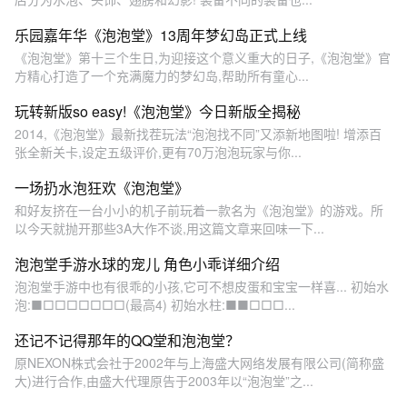
乐园嘉年华《泡泡堂》13周年梦幻岛正式上线
《泡泡堂》第十三个生日,为迎接这个意义重大的日子,《泡泡堂》官
方精心打造了一个充满魔力的梦幻岛,帮助所有童心...
玩转新版so easy!《泡泡堂》今日新版全揭秘
2014,《泡泡堂》最新找茬玩法“泡泡找不同”又添新地图啦! 增添百
张全新关卡,设定五级评价,更有70万泡泡玩家与你...
一场扔水泡狂欢《泡泡堂》
和好友挤在一台小小的机子前玩着一款名为《泡泡堂》的游戏。所
以今天就抛开那些3A大作不谈,用这篇文章来回味一下...
泡泡堂手游水球的宠儿 角色小乖详细介绍
泡泡堂手游中也有很乖的小孩,它可不想皮蛋和宝宝一样喜... 初始水
泡:■□□□□□□□(最高4) 初始水柱:■■□□□...
还记不记得那年的QQ堂和泡泡堂？
原NEXON株式会社于2002年与上海盛大网络发展有限公司(简称盛
大)进行合作,由盛大代理原告于2003年以“泡泡堂”之...