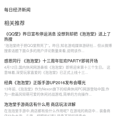
每日经济新闻
相关推荐
《QQ堂》昨日宣布停运消息 没想到却把《泡泡堂》送上了
热搜
“泡泡堂终于把QQ堂熬死了”。昨日,知名游戏媒体游研社... 但从微博
搜索话题下面众多的用户评论数量来看,说明该作...
感恩同行 《泡泡堂》十三周年狂欢PARTY即将开场
4月12日,国内休闲网游鼻祖《泡泡堂》即将迎来第十三个生日。 这
意味着,深受玩家喜爱的《泡泡堂》已正式上线十三...
经典《泡泡堂》正版手游UP2016发布会曝光
13年前,《泡泡堂》作为Nexon旗下的经典休闲PC网游登陆中国,作
为一款画风轻萌可爱的休闲对战游戏,简单的方向操作...
泡泡堂手游商店有什么用 商店玩法详解
在泡泡堂手游中,商店都有些什么作用呢? 在游戏的商店中... 装备商
店分为水泡、头饰、翅膀和幻影! 装备不同的装备也...