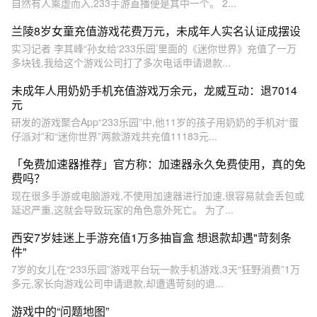
自然有人乘虚而入,233手游直播便是其中一个。 2...
兰陵8岁女童充值游戏花费万元，未成年人实名认证成摆设
实习记者 李其峰“孙女给‘233乐园’里面的《迷你世界》充值了一万
多块钱,我给这个游戏公司打了多次电话申请退款...
未成年人用奶奶手机充值游戏万余元，龙威互动：退7014
元
研发的游戏聚合App“233乐园”中,他11岁的孩子用奶奶的手机对“蛋
仔派对”和“迷你世界”两款游戏共充值11183元...
「免费加速器推荐」官方称：加速器永久免费使用，真的免
费吗？
现在很多手游或电脑游戏,不使用加速器进行加速,很容易就会丢包或
延迟严重,这就会导致玩家的角色意外死亡。 为了...
西安7岁娃迷上手游充值1万多抽盲盒 想退款却遇"苛刻条
件"
7岁的女儿在“233乐园”游戏平台玩一款手机游戏,3天“狂野消费”1万
多元,家长向游戏公司申请退款,却遭遇苛刻的退...
游戏中的“问题地图”