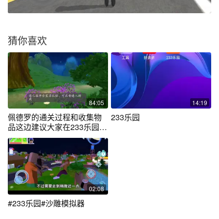
猜你喜欢
84:05
14:19
佩德罗的通关过程和收集物
233乐园
品这边建议大家在233乐园
玩，可以加速
02:08
#233乐园#沙雕模拟器