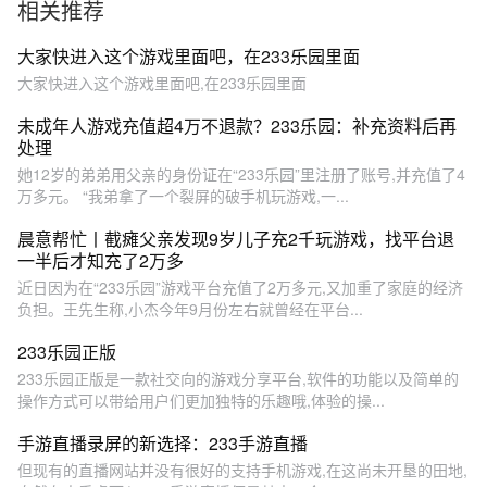
相关推荐
大家快进入这个游戏里面吧，在233乐园里面
大家快进入这个游戏里面吧,在233乐园里面
未成年人游戏充值超4万不退款？233乐园：补充资料后再
处理
她12岁的弟弟用父亲的身份证在“233乐园”里注册了账号,并充值了4
万多元。 “我弟拿了一个裂屏的破手机玩游戏,一...
晨意帮忙丨截瘫父亲发现9岁儿子充2千玩游戏，找平台退
一半后才知充了2万多
近日因为在“233乐园”游戏平台充值了2万多元,又加重了家庭的经济
负担。王先生称,小杰今年9月份左右就曾经在平台...
233乐园正版
233乐园正版是一款社交向的游戏分享平台,软件的功能以及简单的
操作方式可以带给用户们更加独特的乐趣哦,体验的操...
手游直播录屏的新选择：233手游直播
但现有的直播网站并没有很好的支持手机游戏,在这尚未开垦的田地,